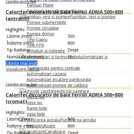
Calorifere pentru baie
Panouri Plane
Accesorii vase de expansiune
Calorifer decorativ de baie Ferroli ADRIA 500×800
Furnituri, țevi și pompe
(antracit)
Pompe submersibile
Pompe circulație
Highlights:
Pompe drenaj
Lățime (mm)
500
Tevi Cupru
Înălțime (mm)
800
Tevi PPR
Tip Radiator
Drept
Armaturi si robinete
Număr de elemenți
16
Automatizari si
termostate
Citește mai mult
Termostate pentru centrale
Vizualizare rapidă
Automatizari cazane
Automatizari incalzire pardoseala
Calorifere pentru baie
Automatizari pompe de caldura
Articole sanitare
Calorifer decorativ de baie Ferroli ADRIA 500×800
Rame wc
(cromat)
Vase wc
Rame bide
Highlights:
Vase bide
Lățime (mm)
500
Purificarea aerului
Recuperatoare
Înălțime (mm)
800
Canalizare
Tip Radiator
Drept