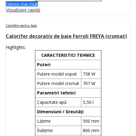
Citește mai mult
Vizualizare rapidă
Calorifere pentru baie
Calorifer decorativ de baie Ferroli FREYA (cromat)
Highlights:
CARACTERISTICI TEHNICE
Puteri
Putere model vopsit
738 W
Putere model cromat
707 W
Parametri tehnici
Capacitate apă
5,50 l
Dimensiuni / Greutăți
Lățime
500 mm
Înălțime
800 mm