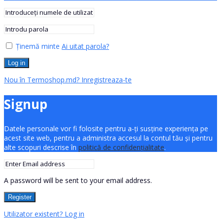
Ținemă minte
Ai uitat parola?
Log in
Nou în Termoshop.md? Inregistreaza-te
Signup
Datele personale vor fi folosite pentru a-ți susține experiența pe
acest site web, pentru a administra accesul la contul tău și pentru
alte scopuri descrise în
politică de confidențialitate
.
A password will be sent to your email address.
Register
Utilizator existent? Log in