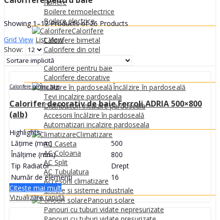
Calorifere pentru baie
0
MDL
Puffere
Boilere termoelectrice
Boilere electrice
Showing 1–12 Products of 26 Products
Calorifere
Grid View
List View
Calorifere bimetal
Show:
Calorifere din oțel
Calorifere din Aluminiu
Calorifere pentru baie
Calorifere decorative
Încălzire în pardoseală
Calorifere pentru baie
Tevi incalzire pardoseala
Calorifer decorativ de baie Ferroli ADRIA 500×800
Distribuitori incalzire pardoseala
(alb)
Accesorii încălzire în pardoseală
Automatizari incalzire pardoseala
Highlights:
Climatizare
Lățime (mm)
500
AC Caseta
AC Coloana
Înălțime (mm)
800
AC Split
Tip Radiator
Drept
AC Tubulatura
Număr de elemenți
16
Accesorii climatizare
Citește mai mult
Chilere si sisteme industriale
Vizualizare rapidă
Panouri solare
Panouri cu tuburi vidate nepresurizate
Panouri cu tuburi vidate presurizate