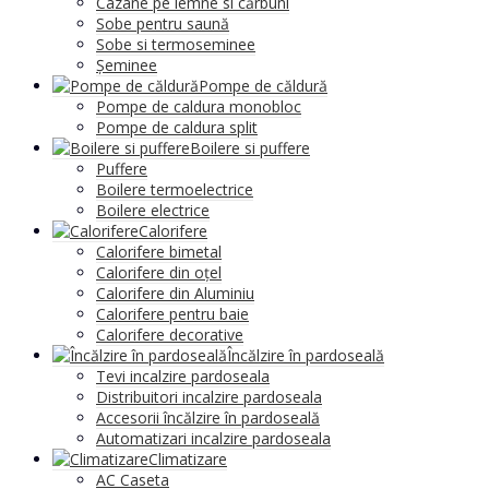
Cazane pe lemne si cărbuni
Sobe pentru saună
Sobe si termoseminee
Șeminee
Pompe de căldură
Pompe de caldura monobloc
Pompe de caldura split
Boilere si puffere
Puffere
Boilere termoelectrice
Boilere electrice
Calorifere
Calorifere bimetal
Calorifere din oțel
Calorifere din Aluminiu
Calorifere pentru baie
Calorifere decorative
Încălzire în pardoseală
Tevi incalzire pardoseala
Distribuitori incalzire pardoseala
Accesorii încălzire în pardoseală
Automatizari incalzire pardoseala
Climatizare
AC Caseta