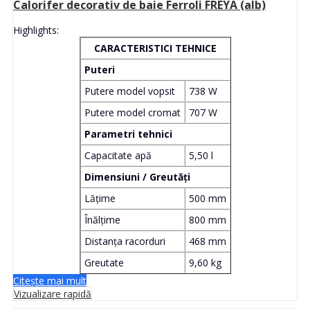
Calorifer decorativ de baie Ferroli FREYA (alb)
Highlights:
CARACTERISTICI TEHNICE
Puteri
Putere model vopsit
738 W
Putere model cromat
707 W
Parametri tehnici
Capacitate apă
5,50 l
Dimensiuni / Greutăți
Lățime
500 mm
Înălțime
800 mm
Distanța racorduri
468 mm
Greutate
9,60 kg
Citește mai mult
Vizualizare rapidă