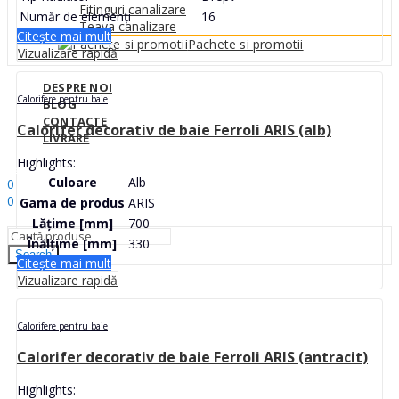
Fitinguri canalizare
Număr de elemenți
16
Teava canalizare
Citește mai mult
Pachete si promotii
Vizualizare rapidă
DESPRE NOI
Calorifere pentru baie
BLOG
CONTACTE
Calorifer decorativ de baie Ferroli ARIS (alb)
LIVRARE
Highlights:
Sign In
Hello,
Culoare
Alb
0
0
Gama de produs
ARIS
0
MDL
Lățime [mm]
700
Înălțime [mm]
330
Search
Citește mai mult
Vizualizare rapidă
Calorifere pentru baie
Calorifer decorativ de baie Ferroli ARIS (antracit)
Highlights: