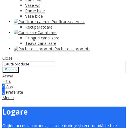
Vase wc
Rame bide
Vase bide
Purificarea aerului
Recuperatoare
Canalizare
Fitinguri canalizare
Teava canalizare
Pachete si promotii
Close
Search
Acasă
Filtru
0
Coș
0
Preferate
Meniu
Logare
Obține acces la comenzi, lista de dorințe și recomandările tale.