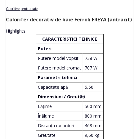
Calorifere pentru baie
Calorifer decorativ de baie Ferroli FREYA (antracit)
Highlights:
CARACTERISTICI TEHNICE
Puteri
Putere model vopsit
738 W
Putere model cromat
707 W
Parametri tehnici
Capacitate apă
5,50 l
Dimensiuni / Greutăți
Lățime
500 mm
Înălțime
800 mm
Distanța racorduri
468 mm
Greutate
9,60 kg