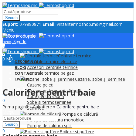
Search
Suport:
079880871
Email:
vinzaritermoshop.md@gmail.com
Meniu
Toate Produsele
Sign In
Hello,
0
0
Centrale termice
0
MDL
Centrale termice electrice
DESPRE NOI
Accesorii centrale termice
BLOG
Centrale termice pe gaz
CONTACTE
LIVRARE
Cazane, sobe și șeminee
Cazane peleți
Sign In
Calorifere pentru baie
Hello,
Cazane pe lemne si cărbuni
0
Sobe pentru saună
0
Sobe si termoseminee
0
MDL
Prima pagină
»
Calorifere
»
Calorifere pentru baie
Șeminee
Meniu
Pompe de căldură
Pompe de caldura monobloc
Search
Pompe de caldura split
0
Boilere si puffere