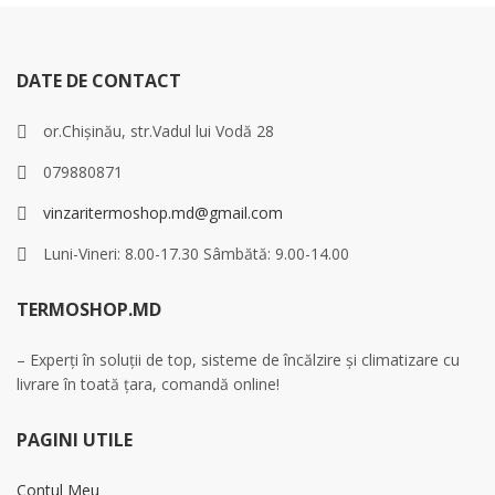
DATE DE CONTACT
or.Chișinău, str.Vadul lui Vodă 28
079880871
vinzaritermoshop.md@gmail.com
Luni-Vineri: 8.00-17.30 Sâmbătă: 9.00-14.00
TERMOSHOP.MD
– Experți în soluții de top, sisteme de încălzire și climatizare cu
livrare în toată țara, comandă online!
PAGINI UTILE
Contul Meu