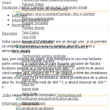
937x595x863
Share:
Panouri Plane
quantity
Facebook
Twitter
LinkedIn
WhatsApp
Telegram
Email
Accesorii vase de expansiune
Furnituri, țevi și pompe
Descriere
Pompe submersibile
Informații suplimentare
Pompe circulație
Recenzii (0)
Pompe drenaj
Tevi Cupru
Descriere
Tevi PPR
Soba sauna Geyser 937x595x863 are un design unic și vă permite
Armaturi si robinete
să umpleți instantaneu sauna cu lumină, abur fin, creând o
Automatizari si
atmosferă ideală.
termostate
Termostate pentru centrale
Apa, prin metoda de udare, este îndreptată în cea mai fierbinte
Automatizari cazane
parte centrală a cuptorului, în care fluxurile circulare de flacără
Automatizari incalzire pardoseala
încălzesc pietrele la o temperatură de 600 ° C, astfel încât atunci
Automatizari pompe de caldura
când turnăm apă, obținem 60 ° C de căldură și 60% din umiditatea
Articole sanitare
aerului. este ușor să se încălzească, având posibilitatea de a utiliza
Rame wc
abur fin, încălzit cu mai mult de 400 ° C și aburul obișnuit de 200 °
Vase wc
C.
Rame bide
Vase bide
Soba
sauna Geyser 937x595x863
Termoshop.md
Purificarea aerului
Recuperatoare
Informații suplimentare
Canalizare