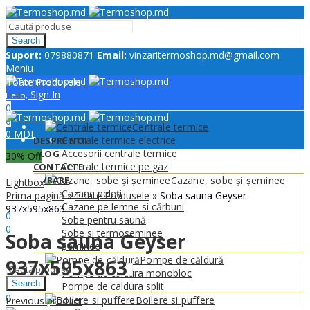
Search
Suport:
079880871
Email:
vinzaritermoshop.md@gmail.com
Meniu
Toate Produsele
Sign In
Hello,
0
0
Centrale termice
0
MDL
Centrale termice electrice
DESPRE NOI
Accesorii centrale termice
BLOG
30
% Off
Centrale termice pe gaz
CONTACTE
LIVRARE
Cazane, sobe și șeminee
Lightbox
Cazane peleți
Prima pagină
»
Toate Produsele
»
Soba sauna Geyser
Sign In
Hello,
Cazane pe lemne si cărbuni
937x595x863
0
Sobe pentru saună
0
Sobe si termoseminee
Soba sauna Geyser
0
MDL
Șeminee
Meniu
Pompe de căldură
937x595x863
Pompe de caldura monobloc
Search
Pompe de caldura split
0
Boilere si puffere
Previous product