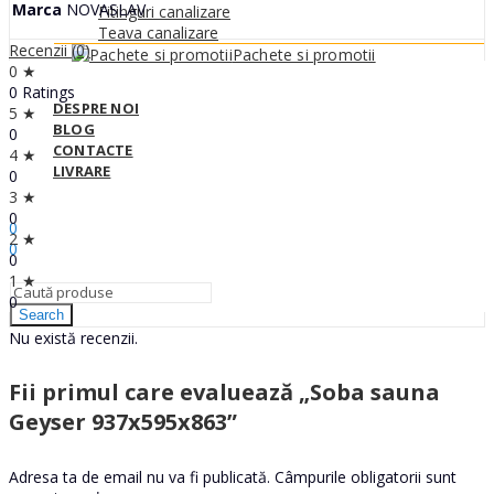
Marca
NOVASLAV
Fitinguri canalizare
Teava canalizare
Recenzii (0)
Pachete si promotii
0 ★
0 Ratings
DESPRE NOI
5 ★
BLOG
0
CONTACTE
4 ★
LIVRARE
0
3 ★
Sign In
Hello,
0
0
2 ★
0
0
0
MDL
1 ★
0
Search
Nu există recenzii.
Fii primul care evaluează „Soba sauna
Geyser 937x595x863”
Adresa ta de email nu va fi publicată.
Câmpurile obligatorii sunt