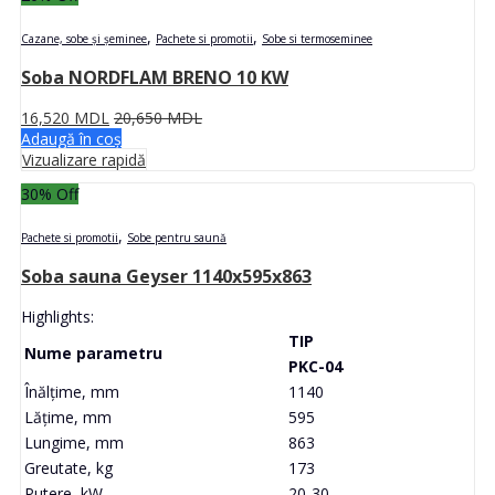
,
,
Cazane, sobe și șeminee
Pachete si promotii
Sobe si termoseminee
Soba NORDFLAM BRENO 10 KW
16,520
MDL
20,650
MDL
Adaugă în coș
Vizualizare rapidă
30
% Off
,
Pachete si promotii
Sobe pentru saună
Soba sauna Geyser 1140x595x863
Highlights:
TIP
Nume parametru
PKC-04
Înălțime, mm
1140
Lățime, mm
595
Lungime, mm
863
Greutate, kg
173
Putere, kW
20-30