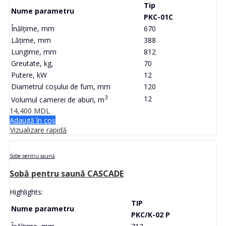
Tip
Nume parametru
PKC-01C
Înălțime, mm
670
Lățime, mm
388
Lungime, mm
812
Greutate, kg,
70
Putere, kW
12
Diametrul coșului de fum, mm
120
3
12
Volumul camerei de aburi, m
14,400
MDL
Adaugă în coș
Vizualizare rapidă
Sobe pentru saună
Sobă pentru saună CASCADE
Highlights:
TIP
Nume parametru
PKC/K-02 P