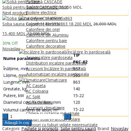
0
MDL
Puffere
Boilere termoelectrice
Sobă pentru saună CASCADE
16,950
MDL
Boilere electrice
Next product
Calorifere
Soba sauna Geyser 1140x595x863
18,200
MDL
26,000
MDL
Calorifere bimetal
Calorifere din oțel
15,400
MDL
22,000
MDL
Calorifere din Aluminiu
Calorifere pentru baie
30
% Off
Calorifere decorative
Novaslav
Încălzire în pardoseală
TIP
Tevi incalzire pardoseala
Nume parametru
PKC-02
Distribuitori incalzire pardoseala
Înălțime, mm
937
Accesorii încălzire în pardoseală
Automatizari incalzire pardoseala
Lățime, mm
595
Climatizare
Lungime, mm
863
AC Caseta
Greutate, kg
140
AC Coloana
Putere, kW
15-22
AC Split
Diametrul coșului de fum, mm
120
AC Tubulatura
Accesorii climatizare
3
15-22
Volumul camerei de aburi, m
Chilere si sisteme industriale
Soba
Panouri solare
sauna
Adaugă în coș
Panouri cu tuburi vidate nepresurizate
Geyser
Categorii:
Pachete si promotii
,
Sobe pentru saună
Brand:
Novaslav
Panouri cu tuburi vidate presurizate