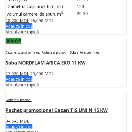
Diametrul coșului de fum, mm
120
3
20-30
Volumul camerei de aburi, m
18,200
MDL
26,000
MDL
Adaugă în coș
Vizualizare rapidă
30
% Off
,
,
Cazane, sobe și șeminee
Pachete si promotii
Sobe si termoseminee
Soba NORDFLAM ARICA EKO 11 KW
17,920
MDL
25,600
MDL
Adaugă în coș
Vizualizare rapidă
Pachete si promotii
Pachet promotional Cazan TIS UNI N 15 KW
34,643
MDL
Adaugă în coș