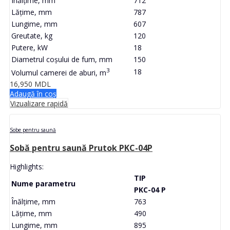
Înălțime, mm
712
Lățime, mm
787
Lungime, mm
607
Greutate, kg
120
Putere, kW
18
Diametrul coșului de fum, mm
150
3
18
Volumul camerei de aburi, m
16,950
MDL
Adaugă în coș
Vizualizare rapidă
Sobe pentru saună
Sobă pentru saună Prutok PKC-04P
Highlights:
TIP
Nume parametru
PKC-04 P
Înălțime, mm
763
Lățime, mm
490
Lungime, mm
895