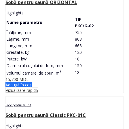
Sobă pentru saună ORIZONTAL
Highlights:
TIP
Nume parametru
PKC/G-02
Înălțime, mm
755
Lățime, mm
808
Lungime, mm
668
Greutate, kg
120
Putere, kW
18
Diametrul coșului de fum, mm
150
3
18
Volumul camerei de aburi, m
15,700
MDL
Adaugă în coș
Vizualizare rapidă
Sobe pentru saună
Sobă pentru saună Classic PKC-01C
Highlights: