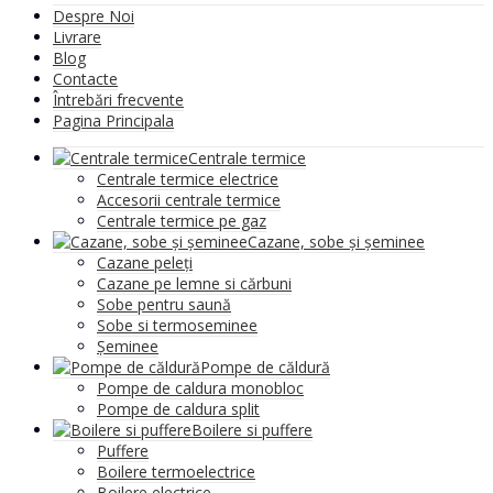
Despre Noi
Livrare
Blog
Contacte
Întrebări frecvente
Pagina Principala
Centrale termice
Centrale termice electrice
Accesorii centrale termice
Centrale termice pe gaz
Cazane, sobe și șeminee
Cazane peleți
Cazane pe lemne si cărbuni
Sobe pentru saună
Sobe si termoseminee
Șeminee
Pompe de căldură
Pompe de caldura monobloc
Pompe de caldura split
Boilere si puffere
Puffere
Boilere termoelectrice
Boilere electrice