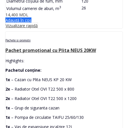
Diametrul coșului de fum, mm
120
3
26
Volumul camerei de aburi, m
14,400
MDL
Adaugă în coș
Vizualizare rapidă
Pachete si promotii
Pachet promoțional cu Plita NEUS 20KW
Highlights:
Pachetul conține:
1x
– Cazan cu Plita NEUS KP 20 KW
2x
– Radiator Otel OVI T22 500 x 800
2x
– Radiator Otel OVI T22 500 x 1200
1x
– Grup de siguranta cazan
1x
– Pompa de circulatie TAIFU 25/60/130
1x
– Vas de expansiune incalzire 12L