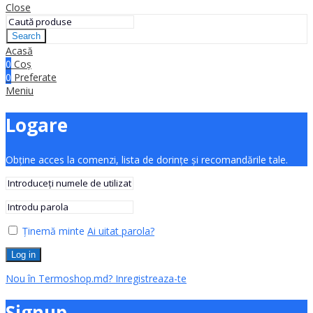
Close
Search
Acasă
0
Coș
0
Preferate
Meniu
Logare
Obține acces la comenzi, lista de dorințe și recomandările tale.
Ținemă minte
Ai uitat parola?
Log in
Nou în Termoshop.md? Inregistreaza-te
Signup