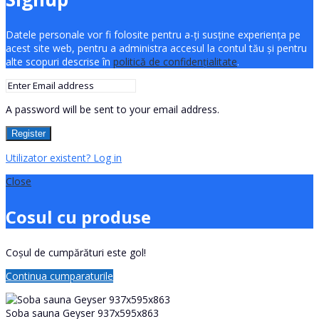
Datele personale vor fi folosite pentru a-ți susține experiența pe
acest site web, pentru a administra accesul la contul tău și pentru
alte scopuri descrise în
politică de confidențialitate
.
A password will be sent to your email address.
Register
Utilizator existent? Log in
Close
Cosul cu produse
Coșul de cumpărături este gol!
Continua cumparaturile
Soba sauna Geyser 937x595x863