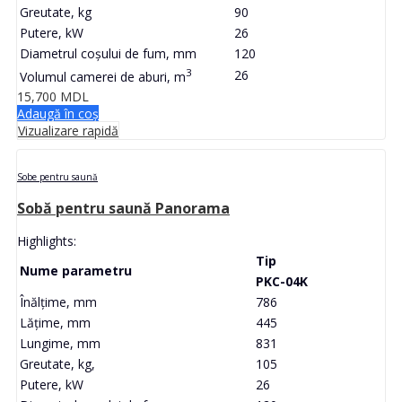
Greutate, kg
90
Putere, kW
26
Diametrul coșului de fum, mm
120
3
26
Volumul camerei de aburi, m
15,700
MDL
Adaugă în coș
Vizualizare rapidă
Sobe pentru saună
Sobă pentru saună Panorama
Highlights:
Tip
Nume parametru
PKC-04K
Înălțime, mm
786
Lățime, mm
445
Lungime, mm
831
Greutate, kg,
105
Putere, kW
26