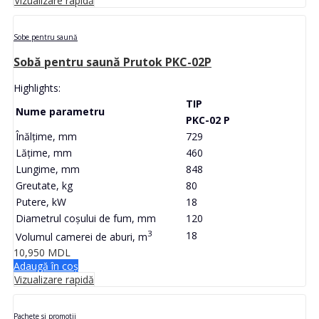
Vizualizare rapidă
Sobe pentru saună
Sobă pentru saună Prutok PKC-02P
Highlights:
TIP
Nume parametru
PKC-02 P
Înălțime, mm
729
Lățime, mm
460
Lungime, mm
848
Greutate, kg
80
Putere, kW
18
Diametrul coșului de fum, mm
120
3
18
Volumul camerei de aburi, m
10,950
MDL
Adaugă în coș
Vizualizare rapidă
Pachete si promotii