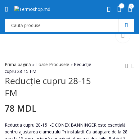
0
0
Prima pagină
»
Toate Produsele
»
Reducție
cupru 28-15 FM
Reducție cupru 28-15
Reducție cupru 22-15
Reducție cupru 28-18
FM
FM
FM
22
78
MDL
MDL
78
MDL
Reducția cupru 28-15 I-E CONEX BANNINGER este esențială
pentru ajustarea diametrului în instalații. Cu adaptare de la 28
mm la 15 mm, asigură conexiuni etanșe și durabile. Potrivită