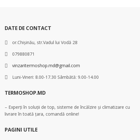
DATE DE CONTACT
or.Chișinău, str.Vadul lui Vodă 28
079880871
vinzaritermoshop.md@gmail.com
Luni-Vineri: 8.00-17.30 Sâmbătă: 9.00-14.00
TERMOSHOP.MD
– Experți în soluții de top, sisteme de încălzire și climatizare cu
livrare în toată țara, comandă online!
PAGINI UTILE