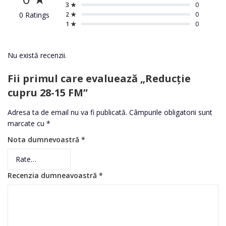
3 ★
0
0 Ratings
2 ★
0
1 ★
0
Nu există recenzii.
Fii primul care evaluează „Reducție
cupru 28-15 FM”
Adresa ta de email nu va fi publicată.
Câmpurile obligatorii sunt
marcate cu
*
Nota dumnevoastră
*
Recenzia dumneavoastră
*