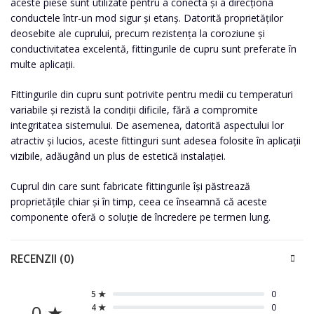
aceste piese sunt utilizate pentru a conecta și a direcționa
conductele într-un mod sigur și etanș. Datorită proprietăților
deosebite ale cuprului, precum rezistența la coroziune și
conductivitatea excelentă, fittingurile de cupru sunt preferate în
multe aplicații.
Fittingurile din cupru sunt potrivite pentru medii cu temperaturi
variabile și rezistă la condiții dificile, fără a compromite
integritatea sistemului. De asemenea, datorită aspectului lor
atractiv și lucios, aceste fittinguri sunt adesea folosite în aplicații
vizibile, adăugând un plus de estetică instalației.
Cuprul din care sunt fabricate fittingurile își păstrează
proprietățile chiar și în timp, ceea ce înseamnă că aceste
componente oferă o soluție de încredere pe termen lung.
RECENZII (0)
5 ★
0
0 ★
4 ★
0