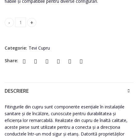
fiabile și compatibile pentru diverse configurări.
Curbă cupru FF 28/45 quantity
Categorie:
Tevi Cupru
Share:
DESCRIERE
Fitingurile din cupru sunt componente esențiale în instalațiile
sanitare și de încălzire, cunoscute pentru durabilitatea și
eficiența lor remarcabilă. Realizate din cupru de înaltă calitate,
aceste piese sunt utilizate pentru a conecta și a direcționa
conductele într-un mod sigur și etanș. Datorită proprietăților