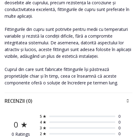
deosebite ale cuprului, precum rezistența la coroziune și
conductivitatea excelentă, fittingurile de cupru sunt preferate în
multe aplicații.
Fittingurile din cupru sunt potrivite pentru medii cu temperaturi
variabile și rezistă la condiții dificile, fără a compromite
integritatea sistemului. De asemenea, datorită aspectului lor
atractiv și lucios, aceste fittinguri sunt adesea folosite în aplicații
vizibile, adăugând un plus de estetică instalației.
Cuprul din care sunt fabricate fittingurile își păstrează
proprietățile chiar și în timp, ceea ce înseamnă că aceste
componente oferă o soluție de încredere pe termen lung.
RECENZII (0)
5 ★
0
0 ★
4 ★
0
3 ★
0
0 Ratings
2 ★
0