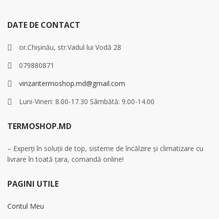
DATE DE CONTACT
or.Chișinău, str.Vadul lui Vodă 28
079880871
vinzaritermoshop.md@gmail.com
Luni-Vineri: 8.00-17.30 Sâmbătă: 9.00-14.00
TERMOSHOP.MD
– Experți în soluții de top, sisteme de încălzire și climatizare cu
livrare în toată țara, comandă online!
PAGINI UTILE
Contul Meu