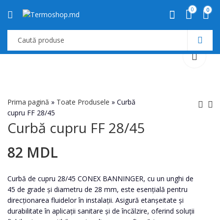
0
0
Prima pagină
»
Toate Produsele
»
Curbă
cupru FF 28/45
Curbă cupru FF 28/45
Curbă cupru FF 22/45
Curbă cupru FF 35/45
35
200
MDL
MDL
82
MDL
Curbă de cupru 28/45 CONEX BANNINGER, cu un unghi de
45 de grade și diametru de 28 mm, este esențială pentru
direcționarea fluidelor în instalații. Asigură etanșeitate și
durabilitate în aplicații sanitare și de încălzire, oferind soluții