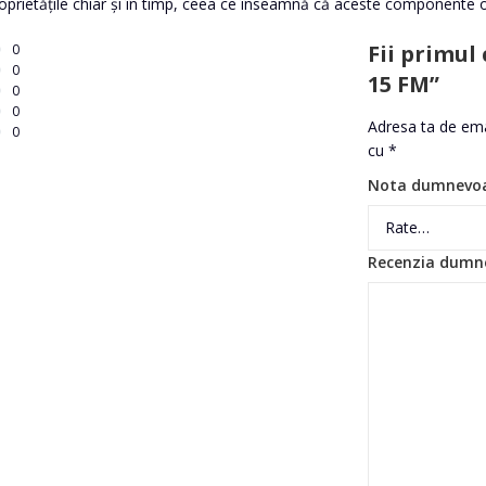
 proprietățile chiar și în timp, ceea ce înseamnă că aceste componente 
Fii primul
0
0
15 FM”
0
0
Adresa ta de emai
0
cu
*
Nota dumnevo
Recenzia dumn