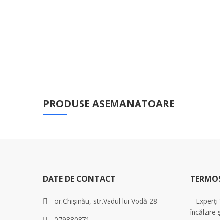
PRODUSE ASEMANATOARE
DATE DE CONTACT
TERMO
or.Chișinău, str.Vadul lui Vodă 28
– Experți
încălzire 
079880871