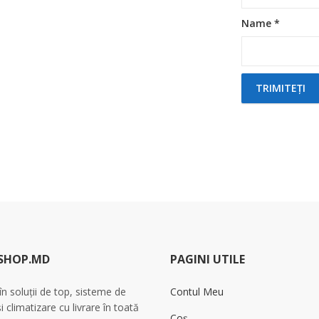
Name
*
SHOP.MD
PAGINI UTILE
 în soluții de top, sisteme de
Contul Meu
și climatizare cu livrare în toată
Coș