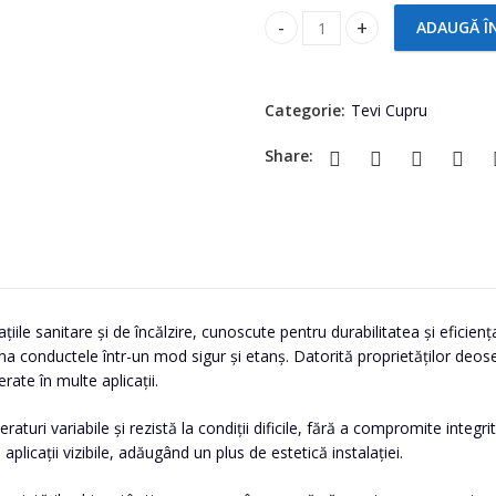
ADAUGĂ Î
Reducție cupru 22-15 FM quan
Categorie:
Tevi Cupru
Share:
iile sanitare și de încălzire, cunoscute pentru durabilitatea și eficienț
ona conductele într-un mod sigur și etanș. Datorită proprietăților deose
rate în multe aplicații.
eraturi variabile și rezistă la condiții dificile, fără a compromite inte
 aplicații vizibile, adăugând un plus de estetică instalației.