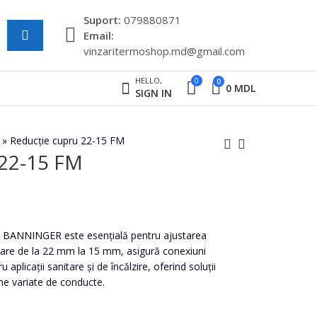
Suport:
079880871
Email:
vinzaritermoshop.md@gmail.com
HELLO,
0
0
0
MDL
SIGN IN
»
Reducție cupru 22-15 FM
 22-15 FM
Reducție cupru 18-15
Reducție cupru 28-15
FM
FM
12
78
MDL
MDL
 BANNINGER este esențială pentru ajustarea
aptare de la 22 mm la 15 mm, asigură conexiuni
u aplicații sanitare și de încălzire, oferind soluții
eme variate de conducte.