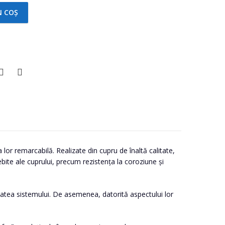
N COȘ
tity
a lor remarcabilă. Realizate din cupru de înaltă calitate,
bite ale cuprului, precum rezistența la coroziune și
gritatea sistemului. De asemenea, datorită aspectului lor