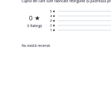
Cuprul din care sunt fabricate fittingurile își păstrează
5 ★
0 ★
4 ★
3 ★
0 Ratings
2 ★
1 ★
Nu există recenzii.