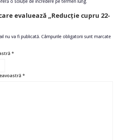
oferă o soluție de încredere pe termen lung.
 care evaluează „Reducție cupru 22-
l nu va fi publicată.
Câmpurile obligatorii sunt marcate
astră
*
eavoastră
*