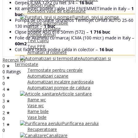
Gerpex ICMA 17×2 cu filet 3/4 –
16 buc
Panouri Plane
Kit amestec podele calde UFH FIV/EMMETImade in Italy –
1
Accesorii vase de expansiune
buc
Furnituri, țevi și pompe
Pompa de circulatie Grundfos Termojet UPM3 AUTO 25-60
Pompe submersibile
130 invertor –
1 buc
Pompe circulație
Clipse podele ASG d16 50mm (572) –
1 716 buc
Pompe drenaj
Folie de Aluminiu cu marcaj ICMA (100 micr.) made in Italy –
Tevi Cupru
60m2
Tevi PPR
Cot fixare teava podea calda in colector –
16 buc
Armaturi si robinete
Automatizari si
Recenzii (0)
termostate
0 ★
Termostate pentru centrale
0 Ratings
Automatizari cazane
5 ★
Automatizari incalzire pardoseala
0
Automatizari pompe de caldura
4 ★
Articole sanitare
0
Rame wc
3 ★
Vase wc
0
Rame bide
2 ★
Vase bide
0
Purificarea aerului
1 ★
Recuperatoare
0
Canalizare