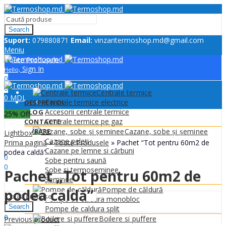
Search
Suport:
079880871
Email:
vinzaritermoshop.md@gmail.com
Meniu
Toate Produsele
Sign In
Hello,
0
0
Centrale termice
0
MDL
Centrale termice electrice
DESPRE NOI
Accesorii centrale termice
BLOG
25
% Off
Centrale termice pe gaz
CONTACTE
LIVRARE
Cazane, sobe și șeminee
Lightbox
Cazane peleți
Prima pagină
»
Toate Produsele
»
Pachet “Tot pentru 60m2 de
Sign In
Hello,
Cazane pe lemne si cărbuni
podea caldă”
0
Sobe pentru saună
0
Sobe si termoseminee
Pachet „Tot pentru 60m2 de
0
MDL
Șeminee
Meniu
Pompe de căldură
podea caldă”
Pompe de caldura monobloc
Search
Pompe de caldura split
0
Boilere si puffere
Previous product