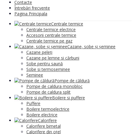
Contacte
Întrebări frecvente
Pagina Principala
Centrale termice
Centrale termice electrice
Accesorii centrale termice
Centrale termice pe gaz
Cazane, sobe și șeminee
Cazane peleți
Cazane pe lemne si cărbuni
Sobe pentru saună
Sobe si termoseminee
Șeminee
Pompe de căldură
Pompe de caldura monobloc
Pompe de caldura split
Boilere si puffere
Puffere
Boilere termoelectrice
Boilere electrice
Calorifere
Calorifere bimetal
Calorifere din oțel