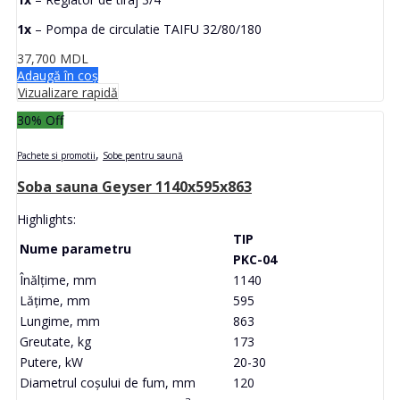
1x
– Pompa de circulatie TAIFU 32/80/180
37,700
MDL
Adaugă în coș
Vizualizare rapidă
30
% Off
,
Pachete si promotii
Sobe pentru saună
Soba sauna Geyser 1140x595x863
Highlights:
TIP
Nume parametru
PKC-04
Înălțime, mm
1140
Lățime, mm
595
Lungime, mm
863
Greutate, kg
173
Putere, kW
20-30
Diametrul coșului de fum, mm
120