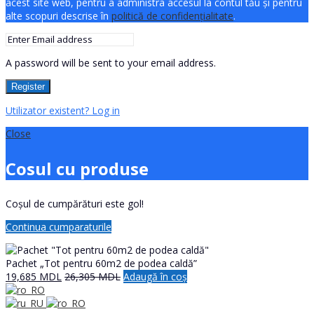
acest site web, pentru a administra accesul la contul tău și pentru
alte scopuri descrise în
politică de confidențialitate
.
A password will be sent to your email address.
Register
Utilizator existent? Log in
Close
Cosul cu produse
Coșul de cumpărături este gol!
Continua cumparaturile
Pachet „Tot pentru 60m2 de podea caldă”
19,685
MDL
26,305
MDL
Adaugă în coș