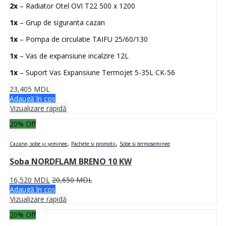
2x
– Radiator Otel OVI T22 500 x 1200
1x
– Grup de siguranta cazan
1x
– Pompa de circulatie TAIFU 25/60/130
1x
– Vas de expansiune incalzire 12L
1x
– Suport Vas Expansiune Termojet 5-35L CK-56
23,405
MDL
Adaugă în coș
Vizualizare rapidă
20
% Off
,
,
Cazane, sobe și șeminee
Pachete si promotii
Sobe si termoseminee
Soba NORDFLAM BRENO 10 KW
16,520
MDL
20,650
MDL
Adaugă în coș
Vizualizare rapidă
20
% Off