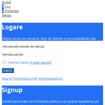
Acasă
0
Coș
0
Preferate
Meniu
Logare
Obține acces la comenzi, lista de dorințe și recomandările tale.
Ținemă minte
Ai uitat parola?
Log in
Nou în Termoshop.md? Inregistreaza-te
Signup
Datele personale vor fi folosite pentru a-ți susține experiența pe