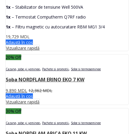
1x
– Stabilizator de tensiune Well 500VA
1x
– Termostat Computherm Q7RF radio
1x
– Filtru magnetic cu autocuratare RBM MG1 3/4
19,729
MDL
Adaugă în coș
Vizualizare rapidă
20
% Off
,
,
Cazane, sobe și șeminee
Pachete si promotii
Sobe si termoseminee
Soba NORDFLAM ERINO EKO 7 KW
9,890
MDL
12,362
MDL
Adaugă în coș
Vizualizare rapidă
30
% Off
,
,
Cazane, sobe și șeminee
Pachete si promotii
Sobe si termoseminee
Soba NORDFLAM ARICA EKO 11 KW