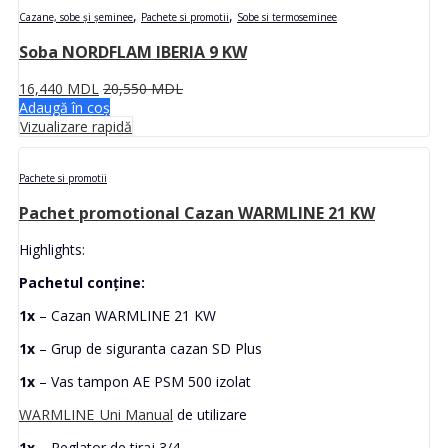
,
,
Cazane, sobe și șeminee
Pachete si promotii
Sobe si termoseminee
Soba NORDFLAM IBERIA 9 KW
16,440
MDL
20,550
MDL
Adaugă în coș
Vizualizare rapidă
Pachete si promotii
Pachet promotional Cazan WARMLINE 21 KW
Highlights:
Pachetul conține:
1x
– Cazan WARMLINE 21 KW
1x
– Grup de siguranta cazan SD Plus
1x
– Vas tampon AE PSM 500 izolat
WARMLINE_Uni Manual
de utilizare
1x
– Reglator de tiraj 3/4