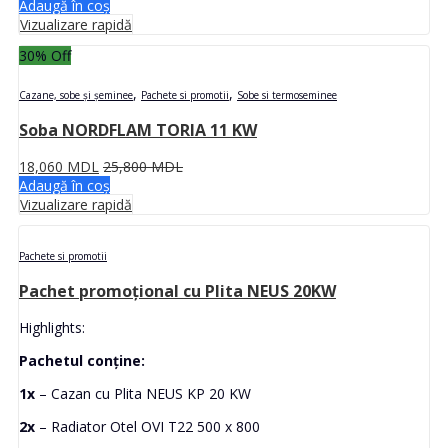
Adaugă în coș
Vizualizare rapidă
30
% Off
,
,
Cazane, sobe și șeminee
Pachete si promotii
Sobe si termoseminee
Soba NORDFLAM TORIA 11 KW
18,060
MDL
25,800
MDL
Adaugă în coș
Vizualizare rapidă
Pachete si promotii
Pachet promoțional cu Plita NEUS 20KW
Highlights:
Pachetul conține:
1x
– Cazan cu Plita NEUS KP 20 KW
2x
– Radiator Otel OVI T22 500 x 800