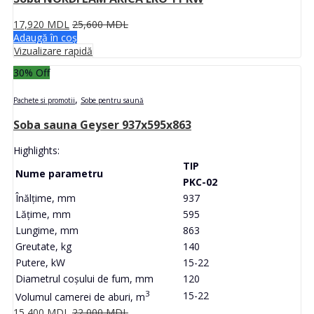
17,920
MDL
25,600
MDL
Adaugă în coș
Vizualizare rapidă
30
% Off
,
Pachete si promotii
Sobe pentru saună
Soba sauna Geyser 937x595x863
Highlights:
TIP
Nume parametru
PKC-02
Înălțime, mm
937
Lățime, mm
595
Lungime, mm
863
Greutate, kg
140
Putere, kW
15-22
Diametrul coșului de fum, mm
120
3
15-22
Volumul camerei de aburi, m
15,400
MDL
22,000
MDL