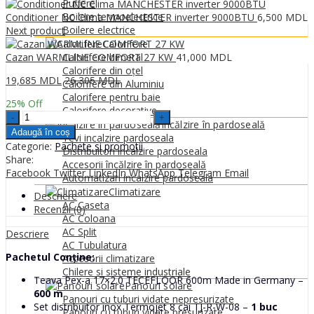
0
MDL
Puffere
Boilere termoelectrice
Conditioner NC Clima MANCHESTER inverter 9000BTU
6,500
MDL
Boilere electrice
Next product
Calorifere
Cazan WARMLINE COMFORT 27 KW
41,000
MDL
Calorifere bimetal
Calorifere din oțel
19,685
MDL
26,305
MDL
Calorifere din Aluminiu
Calorifere pentru baie
25
% Off
Calorifere decorative
Pachet
Încălzire în pardoseală
"Tot
Adaugă în coș
Tevi incalzire pardoseala
pentru
Categorie:
Pachete si promotii
Distribuitori incalzire pardoseala
60m2
Share:
Accesorii încălzire în pardoseală
de
Facebook
Twitter
LinkedIn
WhatsApp
Telegram
Email
Automatizari incalzire pardoseala
podea
Climatizare
caldă"
Descriere
AC Caseta
quantity
Recenzii (0)
AC Coloana
AC Split
Descriere
AC Tubulatura
Pachetul Conține:
Accesorii climatizare
Chilere si sisteme industriale
Teava Pex-a 17×2.0 TECEFLOOR 600m Made in Germany –
Panouri solare
600 m
Panouri cu tuburi vidate nepresurizate
Set distribuitor inox Termojet 8 cai TJ-R-W-08 –
1 buc
Panouri cu tuburi vidate presurizate