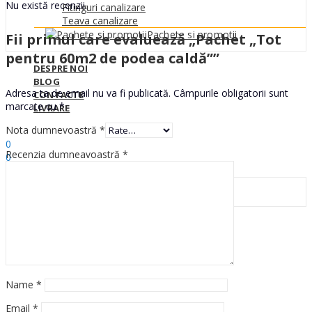
Nu există recenzii.
Fitinguri canalizare
Teava canalizare
Pachete si promotii
Fii primul care evaluează „Pachet „Tot
pentru 60m2 de podea caldă””
DESPRE NOI
BLOG
Adresa ta de email nu va fi publicată.
Câmpurile obligatorii sunt
CONTACTE
marcate cu
*
LIVRARE
Nota dumnevoastră
*
Sign In
Hello,
0
Recenzia dumneavoastră
*
0
0
MDL
Search
Name
*
Email
*