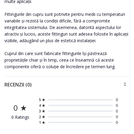
multe aplicații.
Fittingurile din cupru sunt potrivite pentru medii cu temperaturi
variabile și rezistă la condiții dificile, fără a compromite
integritatea sistemului. De asemenea, datorită aspectului lor
atractiv și lucios, aceste fittinguri sunt adesea folosite în aplicații
vizibile, adăugând un plus de estetică instalației.
Cuprul din care sunt fabricate fittingurile își păstrează
proprietățile chiar și în timp, ceea ce înseamnă că aceste
componente oferă o soluție de încredere pe termen lung.
RECENZII (0)
5 ★
0
0 ★
4 ★
0
3 ★
0
0 Ratings
2 ★
0
1 ★
0