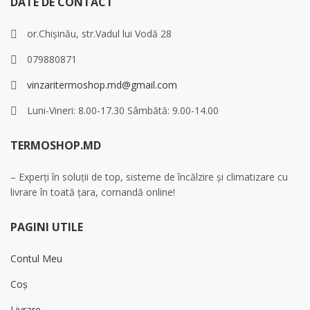
DATE DE CONTACT
or.Chișinău, str.Vadul lui Vodă 28
079880871
vinzaritermoshop.md@gmail.com
Luni-Vineri: 8.00-17.30 Sâmbătă: 9.00-14.00
TERMOSHOP.MD
– Experți în soluții de top, sisteme de încălzire și climatizare cu
livrare în toată țara, comandă online!
PAGINI UTILE
Contul Meu
Coș
Livrare