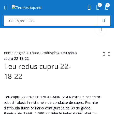
0
0
Prima pagină
»
Toate Produsele
»
Teu redus
cupru 22-18-22
Teu redus cupru 22-
Teu redus cupru 22-
Teu redus cupru 28-
18-22
18-18
15-28
Teu cupru 22-18-22 CONEX BANNINGER este un conector
robust folosit în sistemele de conducte de cupru. Permite
distribuția fluidelor într-o configurație de 90 de grade.
Fabricat de BANNINGER, un lider în industria instalațiilor