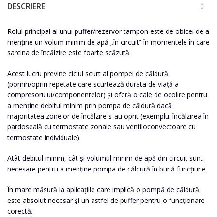
DESCRIERE
Rolul principal al unui puffer/rezervor tampon este de obicei de a
menține un volum minim de apă „în circuit” în momentele în care
sarcina de încălzire este foarte scăzută.
Acest lucru previne ciclul scurt al pompei de căldură
(porniri/opriri repetate care scurtează durata de viață a
compresorului/componentelor) și oferă o cale de ocolire pentru
a menține debitul minim prin pompa de căldură dacă
majoritatea zonelor de încălzire s-au oprit (exemplu: încălzirea în
pardoseală cu termostate zonale sau ventiloconvectoare cu
termostate individuale).
Atât debitul minim, cât și volumul minim de apă din circuit sunt
necesare pentru a menține pompa de căldură în bună funcțiune.
În mare măsură la aplicațiile care implică o pompă de căldură
este absolut necesar și un astfel de puffer pentru o funcționare
corectă.