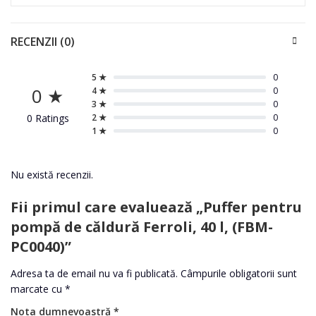
RECENZII (0)
5 ★
0
0 ★
4 ★
0
3 ★
0
0 Ratings
2 ★
0
1 ★
0
Nu există recenzii.
Fii primul care evaluează „Puffer pentru
pompă de căldură Ferroli, 40 l, (FBM-
PC0040)”
Adresa ta de email nu va fi publicată.
Câmpurile obligatorii sunt
marcate cu
*
Nota dumnevoastră
*