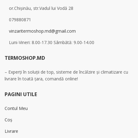
or.Chișinău, str.Vadul lui Vodă 28
079880871
vinzaritermoshop.md@gmail.com
Luni-Vineri: 8.00-17.30 Sâmbătă: 9.00-14.00
TERMOSHOP.MD
– Experți în soluții de top, sisteme de încălzire și climatizare cu
livrare în toată țara, comandă online!
PAGINI UTILE
Contul Meu
Coș
Livrare