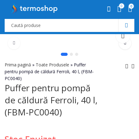
0
0
Prima pagină
»
Toate Produsele
»
Puffer
pentru pompă de căldură Ferroli, 40 l, (FBM-
PC0040)
Centrală electrică
Puffer pentru pompă
Puffer pentru pompă
Ferroli TOR 24 KW
de căldură Ferroli, 60
de căldură Ferroli, 40 l,
(GCJO60EA
l, (FBM-PC0060)
(FBM-PC0040)