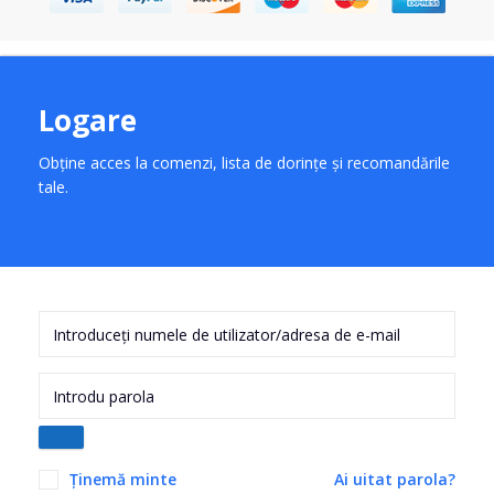
Logare
Obține acces la comenzi, lista de dorințe și recomandările
tale.
Ținemă minte
Ai uitat parola?