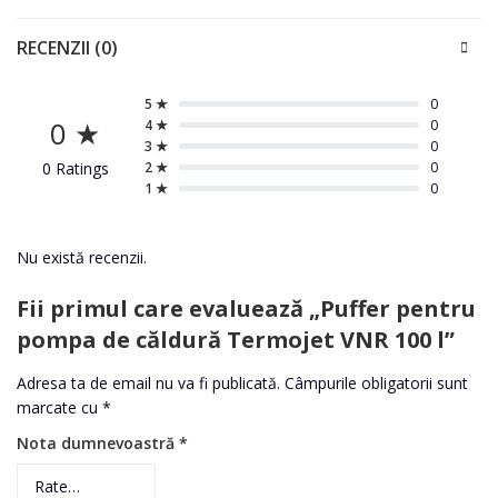
RECENZII (0)
5 ★
0
0 ★
4 ★
0
3 ★
0
0 Ratings
2 ★
0
1 ★
0
Nu există recenzii.
Fii primul care evaluează „Puffer pentru
pompa de căldură Termojet VNR 100 l”
Adresa ta de email nu va fi publicată.
Câmpurile obligatorii sunt
marcate cu
*
Nota dumnevoastră
*