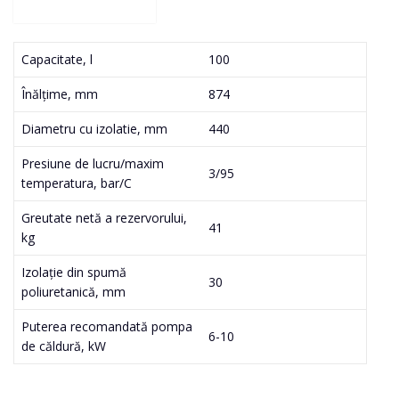
Capacitate, l
100
Înălțime, mm
874
Diametru cu izolatie, mm
440
Presiune de lucru/maxim
3/95
temperatura, bar/C
Greutate netă a rezervorului,
41
kg
Izolație din spumă
30
poliuretanică, mm
Puterea recomandată pompa
6-10
de căldură, kW