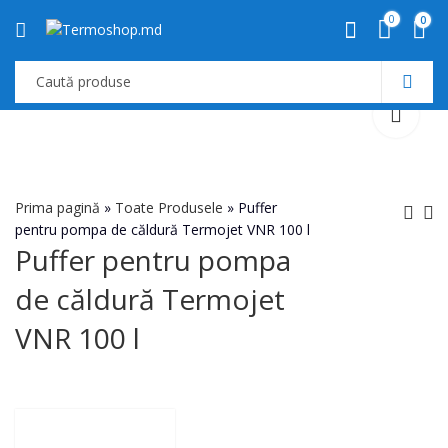
0
0
Prima pagină
»
Toate Produsele
»
Puffer
pentru pompa de căldură Termojet VNR 100 l
Puffer pentru pompa
Puffer pentru pompa
Puffer pentru pompa
de căldură Termojet
de căldură Termojet
de căldură Termojet
VNR 75l
VNR 150 l
8,720
MDL
VNR 100 l