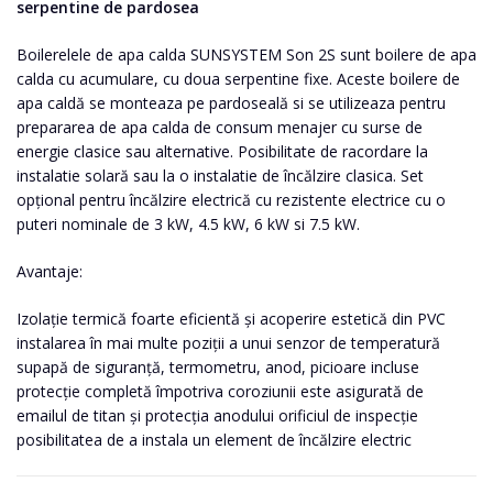
serpentine de pardosea
Boilerelele de apa calda SUNSYSTEM Son 2S sunt boilere de apa
calda cu acumulare, cu doua serpentine fixe. Aceste boilere de
apa caldă se monteaza pe pardoseală si se utilizeaza pentru
prepararea de apa calda de consum menajer cu surse de
energie clasice sau alternative. Posibilitate de racordare la
instalatie solară sau la o instalatie de încălzire clasica. Set
opțional pentru încălzire electrică cu rezistente electrice cu o
puteri nominale de 3 kW, 4.5 kW, 6 kW si 7.5 kW.
Avantaje:
Izolație termică foarte eficientă și acoperire estetică din PVC
instalarea în mai multe poziții a unui senzor de temperatură
supapă de siguranță, termometru, anod, picioare incluse
protecție completă împotriva coroziunii este asigurată de
emailul de titan și protecția anodului orificiul de inspecție
posibilitatea de a instala un element de încălzire electric