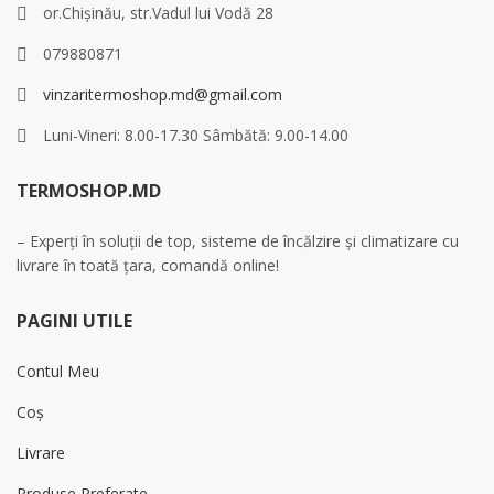
or.Chișinău, str.Vadul lui Vodă 28
079880871
vinzaritermoshop.md@gmail.com
Luni-Vineri: 8.00-17.30 Sâmbătă: 9.00-14.00
TERMOSHOP.MD
– Experți în soluții de top, sisteme de încălzire și climatizare cu
livrare în toată țara, comandă online!
PAGINI UTILE
Contul Meu
Coș
Livrare
Produse Preferate