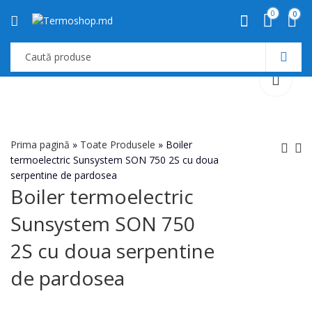
0
0
Prima pagină
»
Toate Produsele
»
Boiler
termoelectric Sunsystem SON 750 2S cu doua
serpentine de pardosea
Cazan NEUS TURBO
Boiler
Boiler termoelectric
MAX-M 25KW
termoelectric
Sunsystem SON 750
Sunsystem SON
500 2S cu doua
2S cu doua serpentine
serpentine de
pardosea
de pardosea