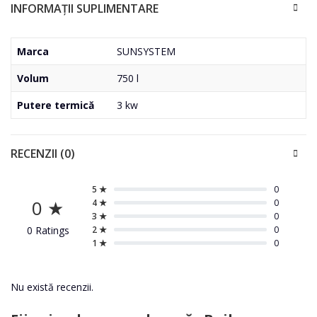
INFORMAȚII SUPLIMENTARE
Marca
SUNSYSTEM
Volum
750 l
Putere termică
3 kw
RECENZII (0)
5 ★
0
0 ★
4 ★
0
3 ★
0
0 Ratings
2 ★
0
1 ★
0
Nu există recenzii.