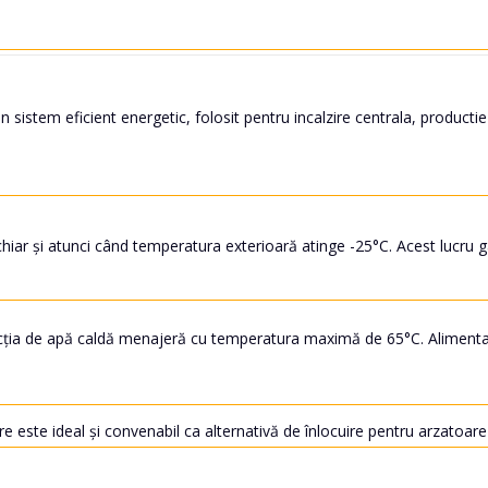
sistem eficient energetic, folosit pentru incalzire centrala, product
și atunci când temperatura exterioară atinge -25°C. Acest lucru gara
cția de apă caldă menajeră cu temperatura maximă de 65°C. Alimentare
e este ideal și convenabil ca alternativă de înlocuire pentru arzatoar