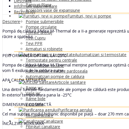
Descriere
Panouri Plane
Informații suplimentare
Accesorii vase de expansiune
Recenzii (0)
Furnituri, țevi și pompe
Descriere
Pompe submersibile
Pompe circulație
Pompă de căldură Midea M-Thermal de a II-a generație reprezintă un 
Pompe drenaj
răcire a spațiului.
Tevi Cupru
Tevi PPR
Armaturi si robinete
Automatizari si termostate
PERFORMANȚĂ OPTIME LA -25°C
Termostate pentru centrale
Pompa de căldură Midea M-Thermal menține performanța optimă chiar 
Automatizari cazane
vom fi exclusi de la caldura surse.
Automatizari incalzire pardoseala
Automatizari pompe de caldura
APA CALDA MENAJERA
Articole sanitare
Rame wc
Una dintre funcțiile fundamentale ale pompei de căldură este produ
Vase wc
în exterior temperatura pana la -25°C
Rame bide
Vase bide
DIMENSIUNE COMPACTĂ
Purificarea aerului
Cel mai subțire modul hidronic disponibil pe piață – doar 270 mm car
Recuperatoare
Canalizare
ÎNCĂLZIRE AUXILIARĂ
Fitinguri canalizare