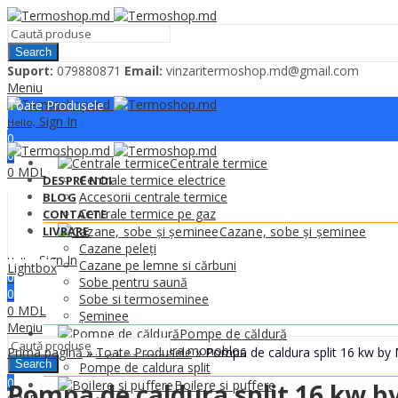
Search
Suport:
079880871
Email:
vinzaritermoshop.md@gmail.com
Meniu
Toate Produsele
Sign In
Hello,
0
0
Centrale termice
0
MDL
Centrale termice electrice
DESPRE NOI
Accesorii centrale termice
BLOG
Centrale termice pe gaz
CONTACTE
LIVRARE
Cazane, sobe și șeminee
Cazane peleți
Sign In
Hello,
Cazane pe lemne si cărbuni
Lightbox
0
Sobe pentru saună
0
Sobe si termoseminee
0
MDL
Șeminee
Meniu
Pompe de căldură
Pompe de caldura monobloc
Prima pagină
»
Toate Produsele
»
Pompa de caldura split 16 kw by
Search
Pompe de caldura split
0
Boilere si puffere
Pompa de caldura split 16 kw b