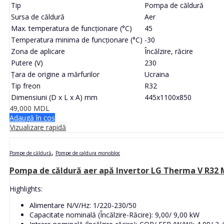
Tip
Pompa de căldură
Sursa de căldură
Aer
Max. temperatura de funcționare (°C)
45
Temperatura minima de funcționare (°C)
-30
Zona de aplicare
Încălzire, răcire
Putere (V)
230
Țara de origine a mărfurilor
Ucraina
Tip freon
R32
Dimensiuni (D x L x A) mm
445x1100x850
49,000
MDL
Adaugă în coș
Vizualizare rapidă
,
Pompe de căldură
Pompe de caldura monobloc
Pompa de căldură aer apă Invertor LG Therma V R32
Highlights:
Alimentare N/V/Hz: 1/220-230/50
Capacitate nominală (Încălzire-Răcire): 9,00/ 9,00 kW