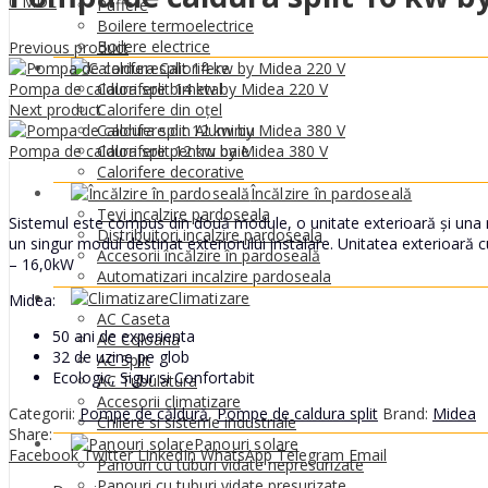
0
MDL
Puffere
Boilere termoelectrice
Boilere electrice
Previous product
Calorifere
Pompa de caldura split 14 kw by Midea 220 V
Calorifere bimetal
Next product
Calorifere din oțel
Calorifere din Aluminiu
Pompa de caldura split 12 kw by Midea 380 V
Calorifere pentru baie
Calorifere decorative
Încălzire în pardoseală
Tevi incalzire pardoseala
Sistemul este compus din două module, o unitate exterioară și una mo
Distribuitori incalzire pardoseala
un singur modul destinat exteriorului instalare. Unitatea exterioară c
Accesorii încălzire în pardoseală
– 16,0kW
Automatizari incalzire pardoseala
Climatizare
Midea:
AC Caseta
50 ani de experienta
AC Coloana
32 de uzine pe glob
AC Split
Ecologic, Sigur si Confortabit
AC Tubulatura
Accesorii climatizare
Categorii:
Pompe de căldură
,
Pompe de caldura split
Brand:
Midea
Chilere si sisteme industriale
Share:
Panouri solare
Facebook
Twitter
LinkedIn
WhatsApp
Telegram
Email
Panouri cu tuburi vidate nepresurizate
Panouri cu tuburi vidate presurizate