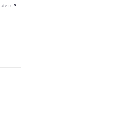
rcate cu
*