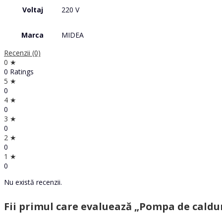
Voltaj
220 V
Marca
MIDEA
Recenzii (0)
0 ★
0 Ratings
5 ★
0
4 ★
0
3 ★
0
2 ★
0
1 ★
0
Nu există recenzii.
Fii primul care evaluează „Pompa de caldur