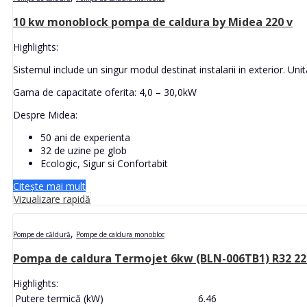
10 kw monoblock pompa de caldura by Midea 220 v
Highlights:
Sistemul include un singur modul destinat instalarii in exterior. Unita
Gama de capacitate oferita: 4,0 – 30,0kW
Despre Midea:
50 ani de experienta
32 de uzine pe glob
Ecologic, Sigur si Confortabit
Citește mai mult
Vizualizare rapidă
,
Pompe de căldură
Pompe de caldura monobloc
Pompa de caldura Termojet 6kw (BLN-006TB1) R32 2
Highlights:
Putere termică (kW)
6.46