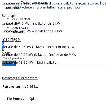
Teava canalizare
Unitatea este echipată standard cu un încălzitor electric auxiliar. În
Pachete si promotii
insuficientă.
Seria split:
DESPRE NOI
Unitate de 4-6 kW – încălzitor de 3 kW
BLOG
CONTACTE
Unitate de 8-16 kW – încălzitor de 9 kW
LIVRARE
Seria mono:
Sign In
Hello,
0
Unitate de 4-16 kW (1 fază) – încălzitor de 3 kW
0
0
MDL
Unitate de 12-16 kW (3 faze) – încălzitor de 9 kW
Unitate de 18-30 kW – fără încălzitor
Search
Informații suplimentare
Putere termică
16 kw
Tip Pompa
Split