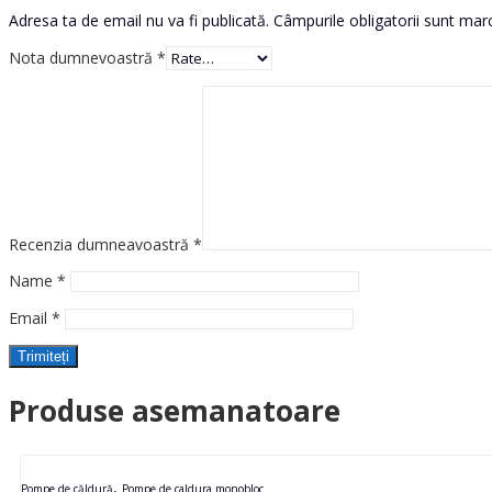
Adresa ta de email nu va fi publicată.
Câmpurile obligatorii sunt ma
Nota dumnevoastră
*
Recenzia dumneavoastră
*
Name
*
Email
*
Produse asemanatoare
,
Pompe de căldură
Pompe de caldura monobloc