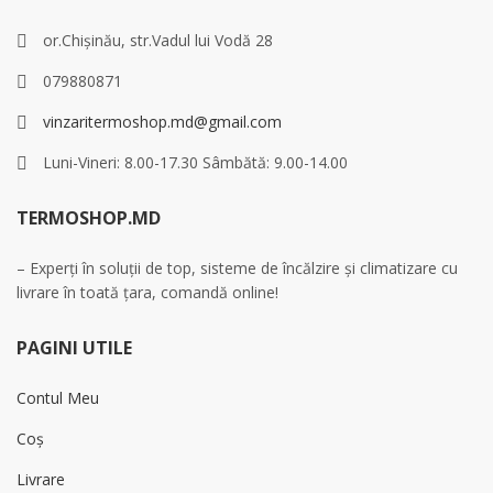
or.Chișinău, str.Vadul lui Vodă 28
079880871
vinzaritermoshop.md@gmail.com
Luni-Vineri: 8.00-17.30 Sâmbătă: 9.00-14.00
TERMOSHOP.MD
– Experți în soluții de top, sisteme de încălzire și climatizare cu
livrare în toată țara, comandă online!
PAGINI UTILE
Contul Meu
Coș
Livrare