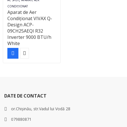
AC SPLIT
APARATE AER
CONDIȚIONAT
Aparat de Aer
Condiționat VIVAX Q-
Design ACP-
09CH25AEQI R32
Inverter 9000 BTU/h
White
DATE DE CONTACT
or.Chișinău, str.Vadul lui Vodă 28
079880871