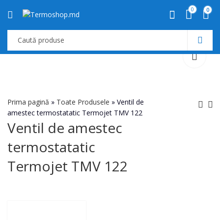
0
0
Prima pagină
»
Toate Produsele
»
Ventil de
amestec termostatatic Termojet TMV 122
Ventil de amestec
Ventil de amestec
Ventil de amestec
termostatatic
termostatatic
termostatatic
Termojet TMV 121
Termojet TMV 131
Termojet TMV 122