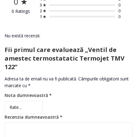
0 ★
3 ★
0
0 Ratings
2 ★
0
1 ★
0
Nu există recenzii.
Fii primul care evaluează „Ventil de
amestec termostatatic Termojet TMV
122”
Adresa ta de email nu va fi publicată.
Câmpurile obligatorii sunt
marcate cu
*
Nota dumnevoastră
*
Recenzia dumneavoastră
*