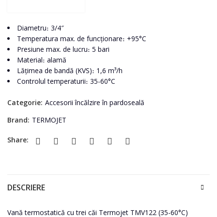
Diametru։ 3/4″
Temperatura max. de funcționare։ +95°C
Presiune max. de lucru։ 5 bari
Material։ alamă
Lățimea de bandă (KVS)։ 1,6 m³/h
Controlul temperaturii։ 35-60°C
Categorie:
Accesorii încălzire în pardoseală
Brand:
TERMOJET
Share:
DESCRIERE
Vană termostatică cu trei căi Termojet TMV122 (35-60°C)