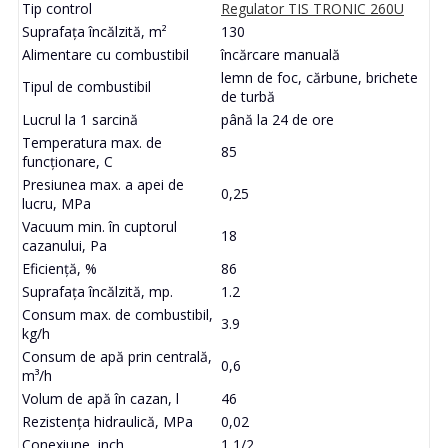
Tip control
Regulator TIS TRONIC 260U
Suprafața încălzită, m²
130
Alimentare cu combustibil
încărcare manuală
lemn de foc, cărbune, brichete
Tipul de combustibil
de turbă
Lucrul la 1 sarcină
până la 24 de ore
Temperatura max. de
85
funcționare, C
Presiunea max. a apei de
0,25
lucru, MPa
Vacuum min. în cuptorul
18
cazanului, Pa
Eficiență, %
86
Suprafața încălzită, mp.
1.2
Consum max. de combustibil,
3.9
kg/h
Consum de apă prin centrală,
0,6
m³/h
Volum de apă în cazan, l
46
Rezistența hidraulică, MPa
0,02
Conexiune, inch
1 1/2