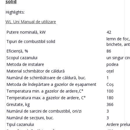
solid
Highlights:
WL_Uni Manual de utilizare
Putere nominală, kW
42
lemn de foc,
Tipuri de combustibil solid
brichete, ant
Eficiență, %
86
Scopul cazanului
un singur cir
Metoda de instalare
podea
Material schimbător de căldură
oțel
Numărul de schimbătoare de căldură, buc.
1
Metoda de îndepărtare a gazelor de eșapament
Coș
Temperatura min. a gazelor de ardere,C°
100
Temperatura max. a gazelor de ardere, C°
180
Greutate, kg
366
Numărul de sarcini de combustibil, ori/zi
3
Numărul de secțiuni, buc.
3
Tipul cazanului
Ardere prelu