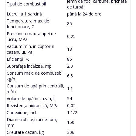
lemn de foc, cărbune, brichete
Tipul de combustibil
de turbă
Lucrul la 1 sarcină
până la 24 de ore
Temperatura max. de
85
funcționare, C
Presiunea max. a apei de
0,25
lucru, MPa
Vacuum min. în cuptorul
18
cazanului, Pa
Eficiență, %
86
Suprafața încălzită, mp.
2.0
Consum max. de combustibil,
6.5
kg/h
Consum de apă prin centrală,
1.1
m³/h
Volum de apă în cazan, l
54
Rezistența hidraulică, MPa
0,02
Conexiune, inch
1 1/2
Diametrul coșului de fum,
150
mm
Greutate cazan, kg
306