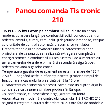
Panou comanda Tis tronic
210
TIS PLUS 25 kw Cazan pe combustibil solid
este un cazan
modern, cu ardere lungă, pe combustibil solid, conceput pentru
arderea lemnului, turbei, cărbunelui și deșeurilor lemnoase, echipat
cu o unitate de control automată, precum și cu ventilator.
Datorită tehnologiilor inovatoare unice și caracteristicilor de
proiectare ale cazanului, se realizează extragerea completă a
energiei termice a combustibilului ars. Sistemul de alimentare cu
aer a camerelor de ardere primară și secundară asigură post-
arderea maximă a gazelor emise.
Temperatura gazelor de eșapament nu este mai mare de 130 *
-150 * C, obținând astfel o eficiență ridicată și mărind timpul de
funcționare a cazanului la o sarcină până la 16 ore.
O caracteristică distinctivă a acestui cazan este un cuptor lărgit în
comparație cu cazanele similare produse în Europa.
Uși confortabile, cu deschidere largă, grătare din fontă.
Automatizarea modernă a controlului cazanului TIS TRONIC 210
asigură o creștere a duratei de ardere cu 2-3 ore față de modelele