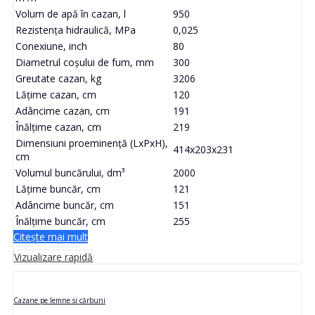
Volum de apă în cazan, l
950
Rezistența hidraulică, MPa
0,025
Conexiune, inch
80
Diametrul coșului de fum, mm
300
Greutate cazan, kg
3206
Lățime cazan, cm
120
Adâncime cazan, cm
191
Înălțime cazan, cm
219
Dimensiuni proeminență (LxPxH),
414x203x231
cm
Volumul buncărului, dm³
2000
Lățime buncăr, cm
121
Adâncime buncăr, cm
151
Înălțime buncăr, cm
255
Citește mai mult
Vizualizare rapidă
Cazane pe lemne si cărbuni