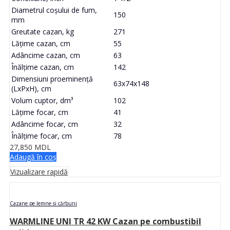
Diametrul coșului de fum,
150
mm
Greutate cazan, kg
271
Lățime cazan, cm
55
Adâncime cazan, cm
63
Înălțime cazan, cm
142
Dimensiuni proeminență
63x74x148
(LxPxH), cm
Volum cuptor, dm³
102
Lățime focar, cm
41
Adâncime focar, cm
32
Înălțime focar, cm
78
27,850
MDL
Adaugă în coș
Vizualizare rapidă
Cazane pe lemne si cărbuni
WARMLINE UNI TR 42 KW Cazan pe combustibil