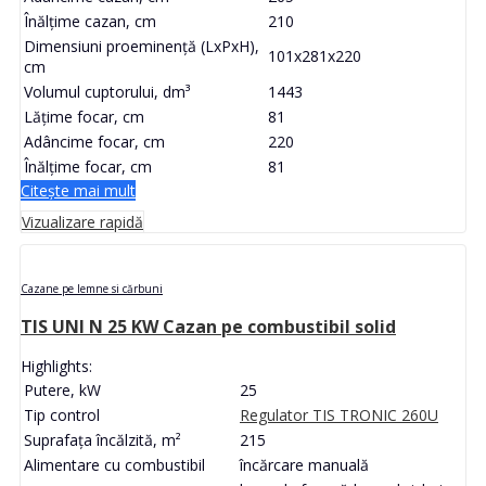
Înălțime cazan, cm
210
Dimensiuni proeminență (LxPxH),
101x281x220
cm
Volumul cuptorului, dm³
1443
Lățime focar, cm
81
Adâncime focar, cm
220
Înălțime focar, cm
81
Citește mai mult
Vizualizare rapidă
Cazane pe lemne si cărbuni
TIS UNI N 25 KW Cazan pe combustibil solid
Highlights:
Putere, kW
25
Tip control
Regulator TIS TRONIC 260U
Suprafața încălzită, m²
215
Alimentare cu combustibil
încărcare manuală