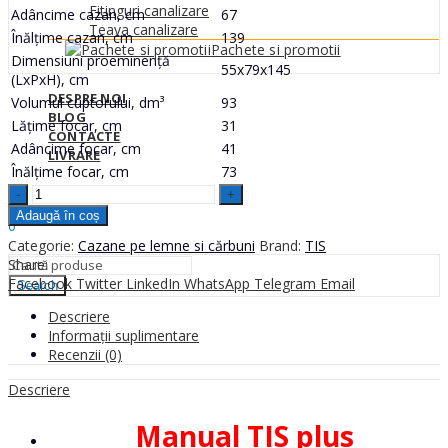
Fitinguri canalizare
Adâncime cazan, cm
67
Teava canalizare
Înălțime cazan, cm
139
Pachete si promotii
Dimensiuni proeminență
55x79x145
(LxPxH), cm
DESPRE NOI
Volumul cuptorului, dm³
93
BLOG
Lățime focar, cm
31
CONTACTE
Adâncime focar, cm
41
LIVRARE
Înălțime focar, cm
73
Sign In
Hello,
TIS
0
PLUS
Adaugă în coș
0
25
0
MDL
Categorie:
Cazane pe lemne si cărbuni
Brand:
TIS
kw
Share:
Cazan
Facebook
Twitter
LinkedIn
WhatsApp
Telegram
Email
pe
Search
combustibil
Descriere
solid
Informații suplimentare
quantity
Recenzii (0)
Descriere
Manual TIS plus