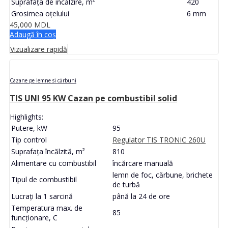
Suprafața de încălzire, m²
420
Grosimea oțelului
6 mm
45,000
MDL
Adaugă în coș
Vizualizare rapidă
Cazane pe lemne si cărbuni
TIS UNI 95 KW Cazan pe combustibil solid
Highlights:
Putere, kW
95
Tip control
Regulator TIS TRONIC 260U
Suprafața încălzită, m²
810
Alimentare cu combustibil
încărcare manuală
lemn de foc, cărbune, brichete
Tipul de combustibil
de turbă
Lucrați la 1 sarcină
până la 24 de ore
Temperatura max. de
85
funcționare, C