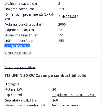
Adâncime cazan, cm
211
Înălțime cazan, cm
219
Dimensiuni proeminență (LxPxH),
414x223x231
cm
Volumul buncărului, dm³
2000
Lățime buncăr, cm
121
Adâncime buncăr, cm
151
Înălțime buncăr, cm
255
Citește mai mult
Vizualizare rapidă
Cazane pe lemne si cărbuni
TIS UNI N 30 KW Cazan pe combustibil solid
Highlights:
Putere, kW
30
Tip control
Regulator TIS TRONIC 260U
Suprafața încălzită, m²
260
Alimentare cu combustibil
încărcare manuală