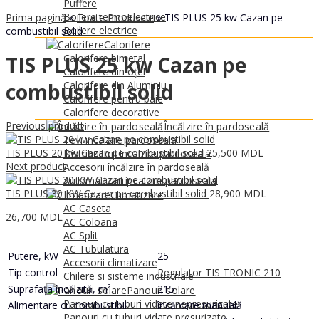
0
MDL
Puffere
Boilere termoelectrice
Prima pagină
»
Toate Produsele
»
TIS PLUS 25 kw Cazan pe
Boilere electrice
combustibil solid
Calorifere
TIS PLUS 25 kw Cazan pe
Calorifere bimetal
Calorifere din oțel
combustibil solid
Calorifere din Aluminiu
Calorifere pentru baie
Calorifere decorative
Previous product
Încălzire în pardoseală
Tevi incalzire pardoseala
TIS PLUS 20 kw Cazan pe combustibil solid
25,500
MDL
Distribuitori incalzire pardoseala
Next product
Accesorii încălzire în pardoseală
Automatizari incalzire pardoseala
TIS PLUS 30 KW Cazan pe combustibil solid
28,900
MDL
Climatizare
AC Caseta
26,700
MDL
AC Coloana
AC Split
AC Tubulatura
Putere, kW
25
Accesorii climatizare
Tip control
Regulator TIS TRONIC 210
Chilere si sisteme industriale
Suprafața încălzită, m²
215
Panouri solare
Panouri cu tuburi vidate nepresurizate
Alimentare cu combustibil
încărcare manuală
Panouri cu tuburi vidate presurizate