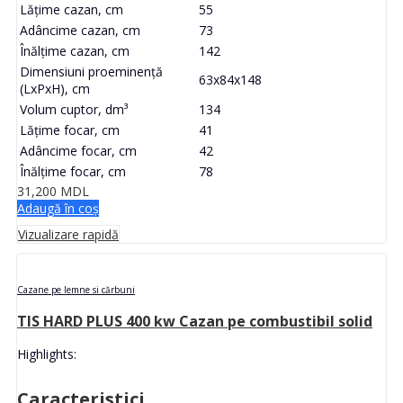
Lățime cazan, cm
55
Adâncime cazan, cm
73
Înălțime cazan, cm
142
Dimensiuni proeminență
63x84x148
(LxPxH), cm
Volum cuptor, dm³
134
Lățime focar, cm
41
Adâncime focar, cm
42
Înălțime focar, cm
78
31,200
MDL
Adaugă în coș
Vizualizare rapidă
Cazane pe lemne si cărbuni
TIS HARD PLUS 400 kw Cazan pe combustibil solid
Highlights:
Caracteristici