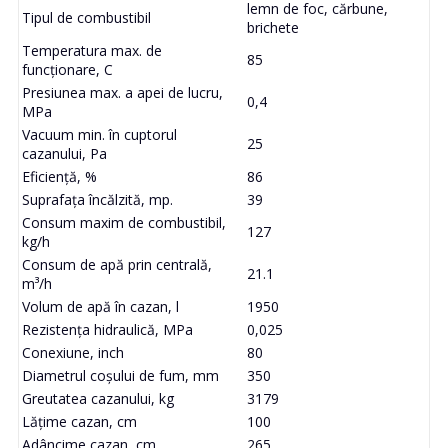
lemn de foc, cărbune,
Tipul de combustibil
brichete
Temperatura max. de
85
funcționare, C
Presiunea max. a apei de lucru,
0,4
MPa
Vacuum min. în cuptorul
25
cazanului, Pa
Eficiență, %
86
Suprafața încălzită, mp.
39
Consum maxim de combustibil,
127
kg/h
Consum de apă prin centrală,
21.1
m³/h
Volum de apă în cazan, l
1950
Rezistența hidraulică, MPa
0,025
Conexiune, inch
80
Diametrul coșului de fum, mm
350
Greutatea cazanului, kg
3179
Lățime cazan, cm
100
Adâncime cazan, cm
265