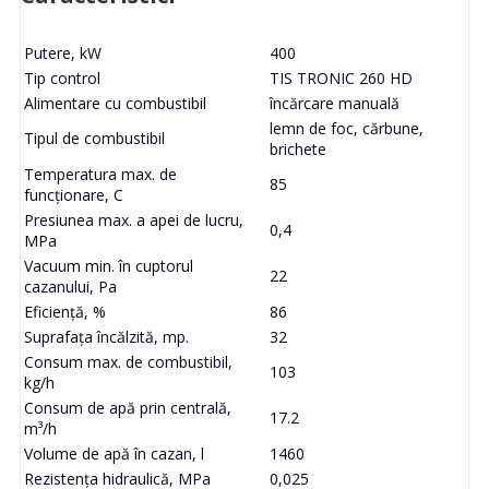
Putere, kW
400
Tip control
TIS TRONIC 260 HD
Alimentare cu combustibil
încărcare manuală
lemn de foc, cărbune,
Tipul de combustibil
brichete
Temperatura max. de
85
funcționare, C
Presiunea max. a apei de lucru,
0,4
MPa
Vacuum min. în cuptorul
22
cazanului, Pa
Eficiență, %
86
Suprafața încălzită, mp.
32
Consum max. de combustibil,
103
kg/h
Consum de apă prin centrală,
17.2
m³/h
Volume de apă în cazan, l
1460
Rezistența hidraulică, MPa
0,025