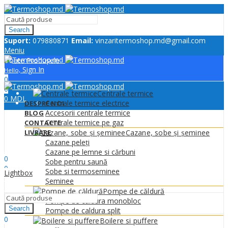
Search
Suport:
079880871
Email:
vinzaritermoshop.md@gmail.com
Meniu
Toate Produsele
Sign In
Hello,
0
0
Centrale termice
0
MDL
Centrale termice electrice
DESPRE NOI
Accesorii centrale termice
BLOG
Centrale termice pe gaz
CONTACTE
LIVRARE
Cazane, sobe și șeminee
Cazane peleți
Sign In
Hello,
Cazane pe lemne si cărbuni
0
Sobe pentru saună
0
Sobe si termoseminee
Lightbox
0
MDL
Șeminee
Meniu
Pompe de căldură
Pompe de caldura monobloc
Search
Pompe de caldura split
0
Boilere si puffere