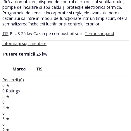
fără automatizare, dispune de control electronic al ventilatorului,
pompe de încălzire și apă caldă și protecție electronică termică.
Programele de service încorporate și reglajele avansate permit
cazanului să intre în modul de funcționare într-un timp scurt, oferă
semnalizarea încheierii lucrărilor și controlul erorilor.
TIS
PLUS 25 kw Cazan pe combustibil solid
Termoshop.md
Informații suplimentare
Putere termică
25 kw
Marca
TIS
Recenzii (0)
0 ★
0 Ratings
5 ★
0
4 ★
0
3 ★
0
2 ★