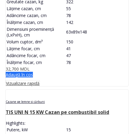
Greutate cazan, kg
322
Lățime cazan, cm
55
Adâncime cazan, cm
78
Înălțime cazan, cm
142
Dimensiuni proeminență
63x89x148
(LxPxH), cm
Volum cuptor, dm³
150
Lățime focar, cm
41
Adâncime focar, cm
47
Înălțime focar, cm
78
32,700
MDL
Adaugă în coș
Vizualizare rapidă
Cazane pe lemne si cărbuni
TIS UNI N 15 KW Cazan pe combustibil solid
Highlights:
Putere, kW
15