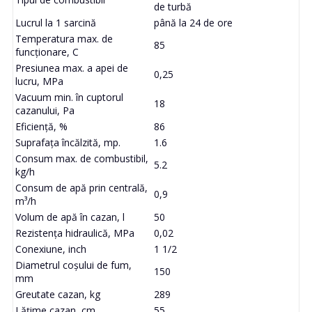
de turbă
Lucrul la 1 sarcină
până la 24 de ore
Temperatura max. de
85
funcționare, C
Presiunea max. a apei de
0,25
lucru, MPa
Vacuum min. în cuptorul
18
cazanului, Pa
Eficiență, %
86
Suprafața încălzită, mp.
1.6
Consum max. de combustibil,
5.2
kg/h
Consum de apă prin centrală,
0,9
m³/h
Volum de apă în cazan, l
50
Rezistența hidraulică, MPa
0,02
Conexiune, inch
1 1/2
Diametrul coșului de fum,
150
mm
Greutate cazan, kg
289
Lățime cazan, cm
55