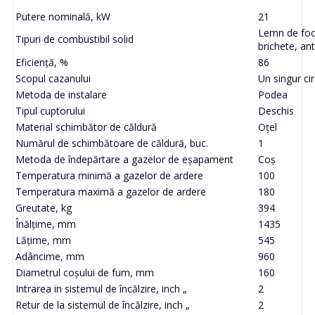
Putere nominală, kW
21
Lemn de foc,
Tipuri de combustibil solid
brichete, ant
Eficiență, %
86
Scopul cazanului
Un singur cir
Metoda de instalare
Podea
Tipul cuptorului
Deschis
Material schimbător de căldură
Oțel
Numărul de schimbătoare de căldură, buc.
1
Metoda de îndepărtare a gazelor de eșapament
Coș
Temperatura minimă a gazelor de ardere
100
Temperatura maximă a gazelor de ardere
180
Greutate, kg
394
Înălţime, mm
1435
Lăţime, mm
545
Adâncime, mm
960
Diametrul coșului de fum, mm
160
Intrarea in sistemul de încălzire, inch „
2
Retur de la sistemul de încălzire, inch „
2