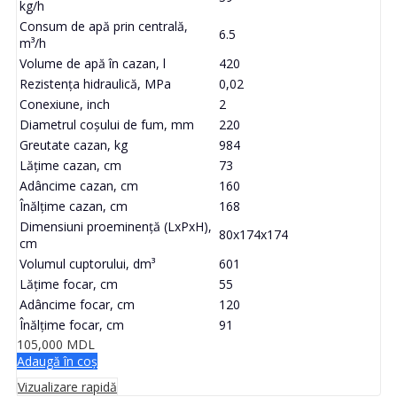
kg/h
Consum de apă prin centrală,
6.5
m³/h
Volume de apă în cazan, l
420
Rezistența hidraulică, MPa
0,02
Conexiune, inch
2
Diametrul coșului de fum, mm
220
Greutate cazan, kg
984
Lățime cazan, cm
73
Adâncime cazan, cm
160
Înălțime cazan, cm
168
Dimensiuni proeminență (LxPxH),
80x174x174
cm
Volumul cuptorului, dm³
601
Lățime focar, cm
55
Adâncime focar, cm
120
Înălțime focar, cm
91
105,000
MDL
Adaugă în coș
Vizualizare rapidă