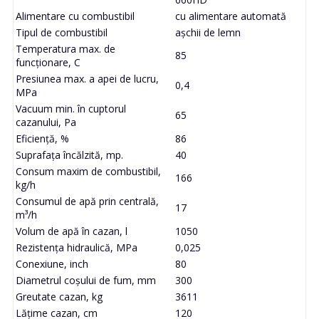
Alimentare cu combustibil
cu alimentare automată
Tipul de combustibil
așchii de lemn
Temperatura max. de
85
funcționare, C
Presiunea max. a apei de lucru,
0,4
MPa
Vacuum min. în cuptorul
65
cazanului, Pa
Eficiență, %
86
Suprafața încălzită, mp.
40
Consum maxim de combustibil,
166
kg/h
Consumul de apă prin centrală,
17
m³/h
Volum de apă în cazan, l
1050
Rezistența hidraulică, MPa
0,025
Conexiune, inch
80
Diametrul coșului de fum, mm
300
Greutate cazan, kg
3611
Lățime cazan, cm
120