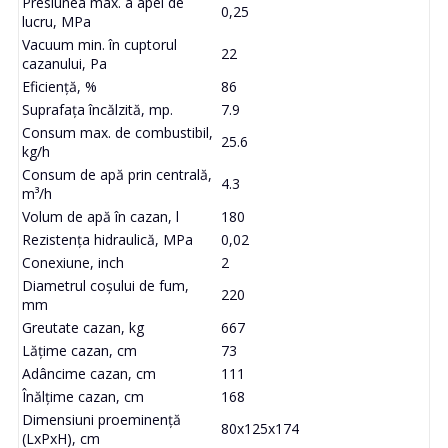
Presiunea max. a apei de
0,25
lucru, MPa
Vacuum min. în cuptorul
22
cazanului, Pa
Eficiență, %
86
Suprafața încălzită, mp.
7.9
Consum max. de combustibil,
25.6
kg/h
Consum de apă prin centrală,
4.3
m³/h
Volum de apă în cazan, l
180
Rezistența hidraulică, MPa
0,02
Conexiune, inch
2
Diametrul coșului de fum,
220
mm
Greutate cazan, kg
667
Lățime cazan, cm
73
Adâncime cazan, cm
111
Înălțime cazan, cm
168
Dimensiuni proeminență
80x125x174
(LxPxH), cm