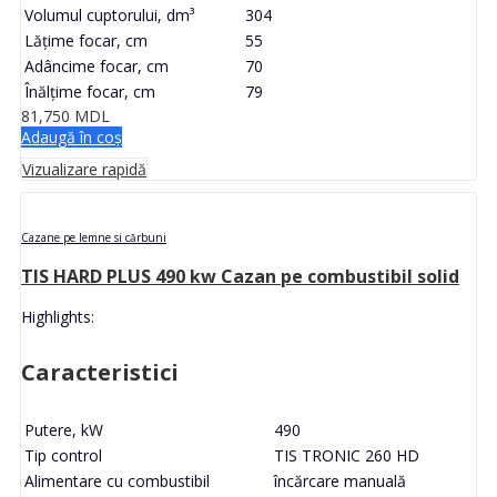
Volumul cuptorului, dm³
304
Lățime focar, cm
55
Adâncime focar, cm
70
Înălțime focar, cm
79
81,750
MDL
Adaugă în coș
Vizualizare rapidă
Cazane pe lemne si cărbuni
TIS HARD PLUS 490 kw Cazan pe combustibil solid
Highlights:
Caracteristici
Putere, kW
490
Tip control
TIS TRONIC 260 HD
Alimentare cu combustibil
încărcare manuală