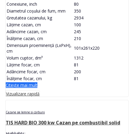
Conexiune, inch
80
Diametrul coșului de fum, mm
350
Greutatea cazanului, kg
2934
Lățime cazan, cm
100
Adâncime cazan, cm
245
Înălțime cazan, cm
210
Dimensiuni proeminență (LxPxH),
101x261x220
cm
Volum cuptor, dm³
1312
Lățime focar, cm
81
Adâncime focar, cm
200
Înălțime focar, cm
81
Citește mai mult
Vizualizare rapidă
Cazane pe lemne si cărbuni
TIS HARD BIO 300 kw Cazan pe combustibil solid
Highlights: