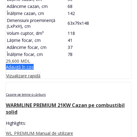
Adâncime cazan, cm
68
Înălțime cazan, cm
142
Dimensiuni proeminență
63x79x148
(LxPxH), cm
Volum cuptor, dm³
118
Lățime focar, cm
41
Adâncime focar, cm
37
Înălțime focar, cm
78
29,600
MDL
Adaugă în coș
Vizualizare rapidă
Cazane pe lemne si cărbuni
WARMLINE PREMIUM 21KW Cazan pe combustibil
solid
Highlights:
WL_PREMIUM-Manual de utilizare