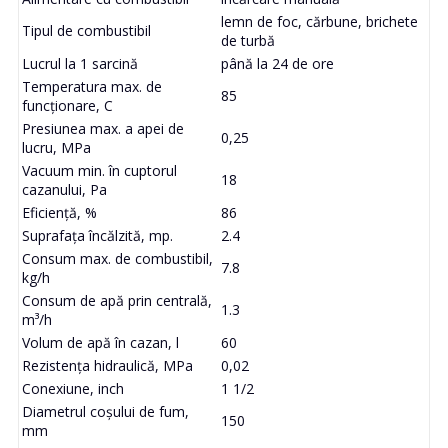
lemn de foc, cărbune, brichete
Tipul de combustibil
de turbă
Lucrul la 1 sarcină
până la 24 de ore
Temperatura max. de
85
funcționare, C
Presiunea max. a apei de
0,25
lucru, MPa
Vacuum min. în cuptorul
18
cazanului, Pa
Eficiență, %
86
Suprafața încălzită, mp.
2.4
Consum max. de combustibil,
7.8
kg/h
Consum de apă prin centrală,
1.3
m³/h
Volum de apă în cazan, l
60
Rezistența hidraulică, MPa
0,02
Conexiune, inch
1 1/2
Diametrul coșului de fum,
150
mm