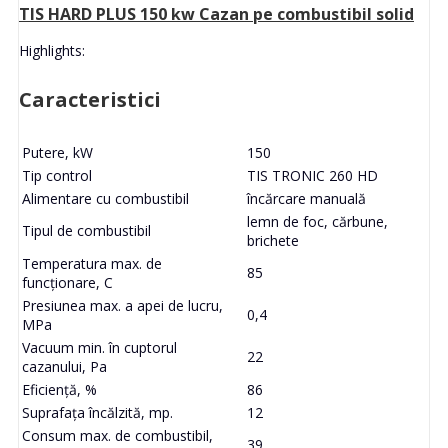
TIS HARD PLUS 150 kw Cazan pe combustibil solid
Highlights:
Caracteristici
Putere, kW
150
Tip control
TIS TRONIC 260 HD
Alimentare cu combustibil
încărcare manuală
lemn de foc, cărbune,
Tipul de combustibil
brichete
Temperatura max. de
85
funcționare, C
Presiunea max. a apei de lucru,
0,4
MPa
Vacuum min. în cuptorul
22
cazanului, Pa
Eficiență, %
86
Suprafața încălzită, mp.
12
Consum max. de combustibil,
39