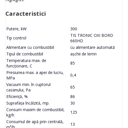
Caracteristici
Putere, kW
300
TIS TRONIC OXI BORD
Tip control
660HD
Alimentare cu combustibil
cu alimentare automată
Tipul de combustibil
așchii de lemn
Temperatura max. de
85
funcționare, C
Presiunea max. a apei de lucru,
0,4
MPa
Vacuum min. în cuptorul
65
cazanului, Pa
Eficiență, %
86
Suprafața încălzită, mp.
30
Consum maxim de combustibil,
125
kg/h
Consumul de apă prin centrală,
13
m³/h