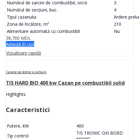
Numărul de sarcini de combustibil, ori/zi
3
Numărul de secțiuni, buc.
4
Tipul cazanului
Ardere prelu
Zona de încălzire, m²
210
Alimentare automată cu combustibil
Nu
38,700
MDL
Adaugă în coș
Vizualizare rapidă
Cazane pe lemne si cărbuni
TIS HARD BIO 400 kw Cazan pe combustibil solid
Highlights:
Caracteristici
Putere, kW
400
TIS TRONIC OXI BORD
Tip control
660HD