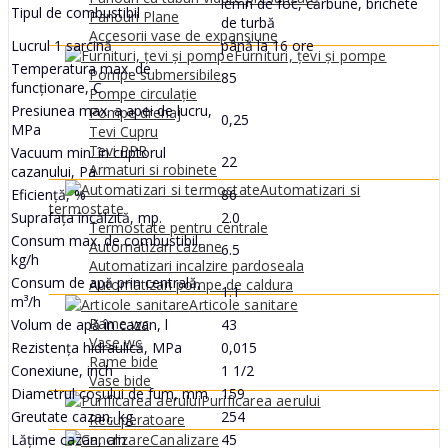
lemn de foc, cărbune, brichete
Tipul de combustibil
Panouri Plane
de turbă
Accesorii vase de expansiune
Lucrul 1 sarcină
până la 16 ore
Furnituri, țevi și pompe
Temperatura max. de
Pompe submersibile
85
funcționare, C
Pompe circulație
Presiunea max. a apei de lucru,
Pompe drenaj
0,25
MPa
Tevi Cupru
Tevi PPR
Vacuum min. în cuptorul
22
Armaturi si robinete
cazanului, Pa
Automatizari si
Eficiență, %
86
termostate
Suprafața încălzită, mp.
2.0
Termostate pentru centrale
Consum max. de combustibil,
Automatizari cazane
6.5
kg/h
Automatizari incalzire pardoseala
Consum de apă prin centrală,
Automatizari pompe de caldura
1.1
m³/h
Articole sanitare
Rame wc
Volum de apă în cazan, l
43
Vase wc
Rezistența hidraulică, MPa
0,015
Rame bide
Conexiune, inch
1 1/2
Vase bide
Diametrul coșului de fum, mm
159
Purificarea aerului
Greutate cazan, kg
254
Recuperatoare
Lățime cazan, cm
45
Canalizare