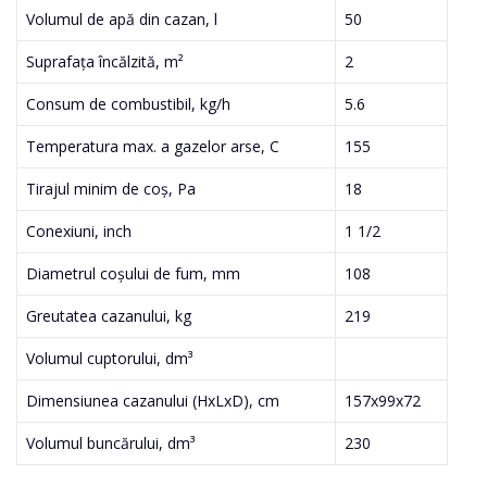
Volumul de apă din cazan, l
50
Suprafața încălzită, m²
2
Consum de combustibil, kg/h
5.6
Temperatura max. a gazelor arse, С
155
Tirajul minim de coș, Pa
18
Conexiuni, inch
1 1/2
Diametrul coșului de fum, mm
108
Greutatea cazanului, kg
219
Volumul cuptorului, dm³
Dimensiunea cazanului (HxLxD), cm
157х99х72
Volumul buncărului, dm³
230