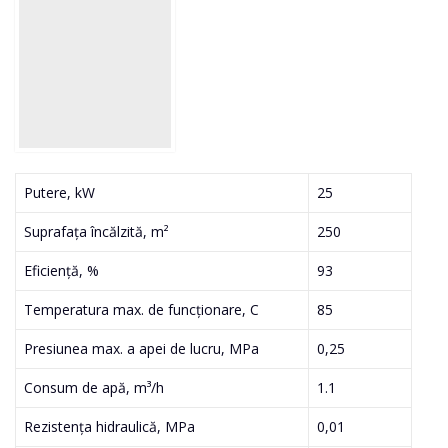
Putere, kW
25
Suprafața încălzită, m²
250
Eficiență, %
93
Temperatura max. de funcționare, С
85
Presiunea max. a apei de lucru, MPa
0,25
Consum de apă, m³/h
1.1
Rezistența hidraulică, MPa
0,01