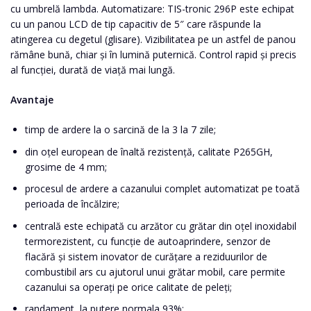
cu umbrelă lambda. Automatizare: TIS-tronic 296P este echipat
cu un panou LCD de tip capacitiv de 5″ care răspunde la
atingerea cu degetul (glisare). Vizibilitatea pe un astfel de panou
rămâne bună, chiar și în lumină puternică. Control rapid și precis
al funcției, durată de viață mai lungă.
Avantaje
timp de ardere la o sarcină de la 3 la 7 zile;
din oțel european de înaltă rezistență, calitate P265GH,
grosime de 4 mm;
procesul de ardere a cazanului complet automatizat pe toată
perioada de încălzire;
centrală este echipată cu arzător cu grătar din oțel inoxidabil
termorezistent, cu funcție de autoaprindere, senzor de
flacără și sistem inovator de curățare a reziduurilor de
combustibil ars cu ajutorul unui grătar mobil, care permite
cazanului sa operați pe orice calitate de peleți;
randament, la putere normala 93%;