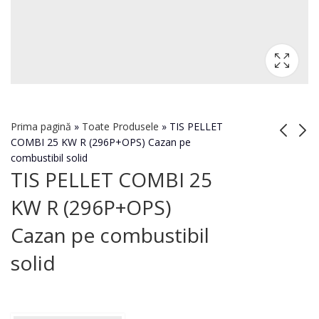
Prima pagină
»
Toate Produsele
»
TIS PELLET
COMBI 25 KW R (296P+OPS) Cazan pe
combustibil solid
TIS PELLET COMBI
Sobă pentru saună
TIS PELLET COMBI 25
25 KW R (296L+OPS)
Classic PKC-01C
KW R (296P+OPS)
Cazan pe combustibil
14,400
MDL
solid
Cazan pe combustibil
solid