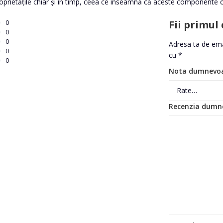
 proprietățile chiar și în timp, ceea ce înseamnă că aceste componente 
Fii primul
0
0
0
Adresa ta de emai
0
cu
*
0
Nota dumnevo
Recenzia dumn