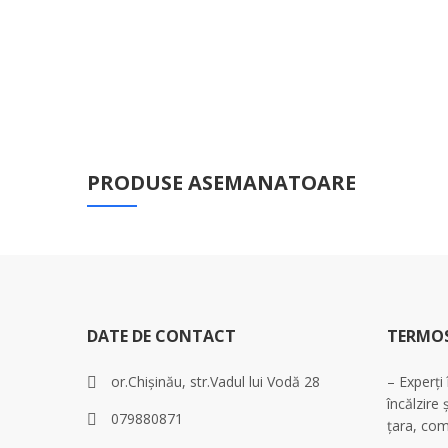
PRODUSE ASEMANATOARE
DATE DE CONTACT
TERMO
or.Chișinău, str.Vadul lui Vodă 28
– Experți
încălzire 
079880871
țara, com