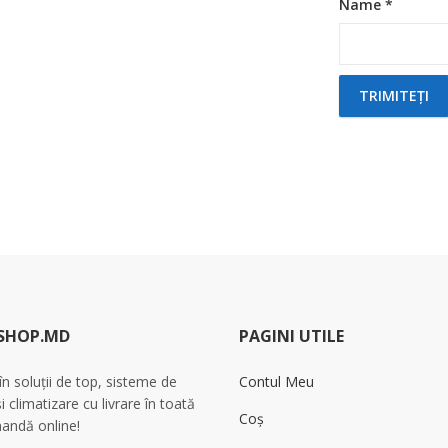
Name
*
SHOP.MD
PAGINI UTILE
 în soluții de top, sisteme de
Contul Meu
și climatizare cu livrare în toată
Coș
andă online!