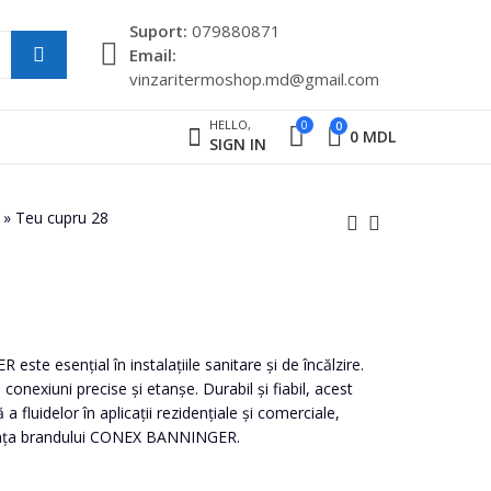
Suport:
079880871
Email:
vinzaritermoshop.md@gmail.com
HELLO,
0
0
0
MDL
SIGN IN
»
Teu cupru 28
Teu cupru 22
Teu cupru 35
50
260
MDL
MDL
e esențial în instalațiile sanitare și de încălzire.
nexiuni precise și etanșe. Durabil și fiabil, acest
a fluidelor în aplicații rezidențiale și comerciale,
manța brandului CONEX BANNINGER.