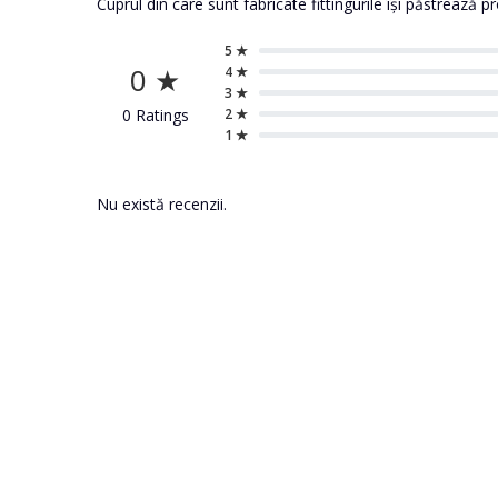
Cuprul din care sunt fabricate fittingurile își păstrează
5 ★
0 ★
4 ★
3 ★
0 Ratings
2 ★
1 ★
Nu există recenzii.