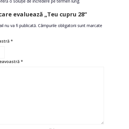
oferă o soluție de încredere pe termen lung.
 care evaluează „Teu cupru 28”
l nu va fi publicată.
Câmpurile obligatorii sunt marcate
astră
*
eavoastră
*