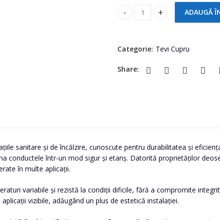
ADAUGĂ Î
Teu cupru 28 quantity
Categorie:
Tevi Cupru
Share:
iile sanitare și de încălzire, cunoscute pentru durabilitatea și eficienț
ona conductele într-un mod sigur și etanș. Datorită proprietăților deose
rate în multe aplicații.
eraturi variabile și rezistă la condiții dificile, fără a compromite inte
 aplicații vizibile, adăugând un plus de estetică instalației.