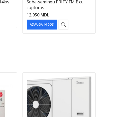
14kw
Soba-semineu PRITY FM E cu
Semin
cuptoras
schim
12,950
MDL
28,90
ADAUGĂ ÎN COȘ
ADAU