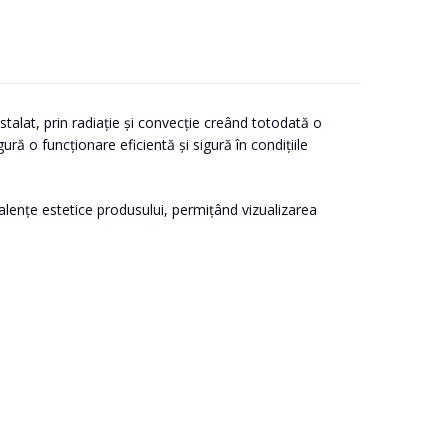
talat, prin radiație și convecție creând totodată o
ră o funcționare eficientă și sigură în condițiile
lențe estetice produsului, permițând vizualizarea