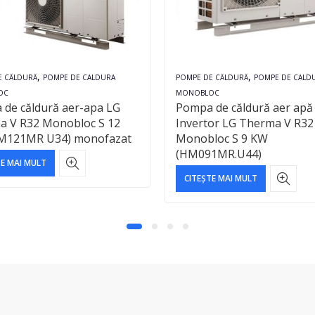
,
,
E CĂLDURĂ
POMPE DE CALDURA
POMPE DE CĂLDURĂ
POMPE DE CALD
OC
MONOBLOC
de căldură aer-apa LG
Pompa de căldură aer apă
a V R32 Monobloc S 12
Invertor LG Therma V R32
M121MR U34) monofazat
Monobloc S 9 KW
(HM091MR.U44)
TE MAI MULT
CITEȘTE MAI MULT