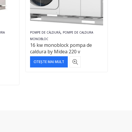
,
URA
POMPE DE CĂLDURĂ
POMPE DE CALDURA
POMPE D
MONOBLOC
MONOB
16 kw monoblock pompa de
12 kw
caldura by Midea 220 v
caldu
CITEȘTE MAI MULT
CITEȘ