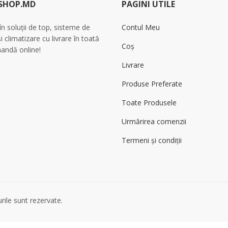
SHOP.MD
PAGINI UTILE
 în soluții de top, sisteme de
Contul Meu
și climatizare cu livrare în toată
Coș
andă online!
Livrare
Produse Preferate
Toate Produsele
Urmărirea comenzii
Termeni și condiții
ile sunt rezervate.