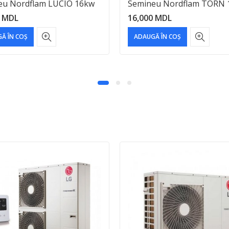
eu Nordflam LUCIO 16kw
Semineu Nordflam TORN 
0
MDL
16,000
MDL
Ă ÎN COȘ
ADAUGĂ ÎN COȘ