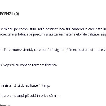
ECENZII (0)
mineu pe combustibil solid destinat încălzirii camerei în care este ins
ctare și fabricație precum și utilizarea materialelor de calitate, asigu
iclă termorezistentă, care conferă siguranță în exploatare și aduce va
ă și vopsită cu vopsea termorezistentă.
rezistență și durabilitate în timp.
ntru o ambianță plăcută în orice cămin.
hop.md