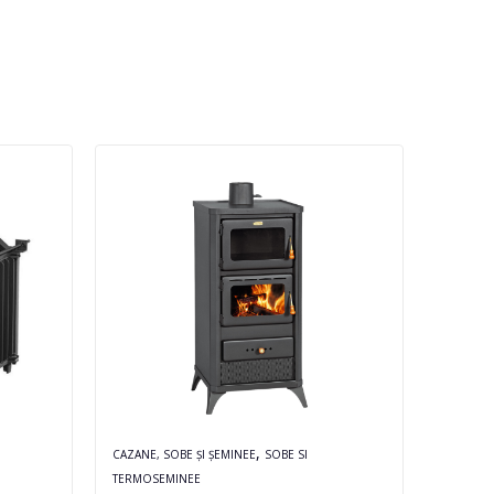
,
CAZANE, SOBE ȘI ȘEMINEE
SOBE SI
CAZANE, 
TERMOSEMINEE
TERMOS