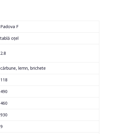
Padova F
tablă oțel
2.8
cărbune, lemn, brichete
118
490
460
930
9