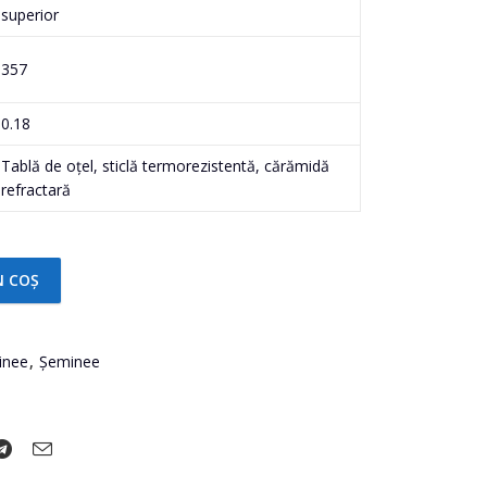
superior
357
0.18
Tablă de oțel, sticlă termorezistentă, cărămidă
refractară
N COȘ
Ferroli PADOVA F quantity
inee
,
Șeminee