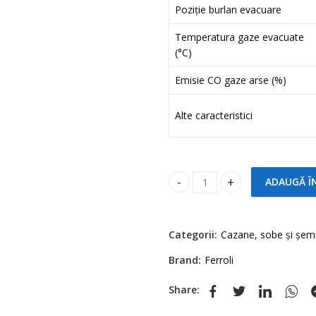
Poziție burlan evacuare
Temperatura gaze evacuate
(°C)
Emisie CO gaze arse (%)
Alte caracteristici
ADAUGĂ Î
Șemineu pe combustibil solid 
Categorii:
Cazane, sobe și șem
Brand:
Ferroli
Share: