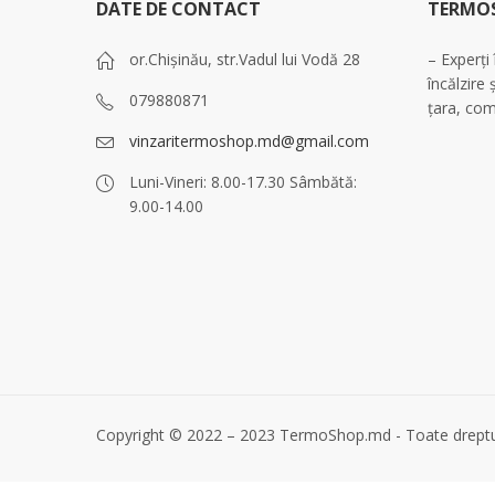
DATE DE CONTACT
TERMO
or.Chișinău, str.Vadul lui Vodă 28
– Experți
încălzire 
079880871
țara, com
vinzaritermoshop.md@gmail.com
Luni-Vineri: 8.00-17.30 Sâmbătă:
9.00-14.00
Copyright © 2022 – 2023 TermoShop.md - Toate dreptur