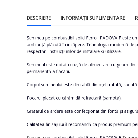
DESCRIERE
INFORMAȚII SUPLIMENTARE
R
Șemineu pe combustibil solid Ferroli PADOVA F este un șe
ambianță plăcută în încăpere. Tehnologia modernă de proie
respectării instrucțiunilor de instalare și utilizare.
Șemineul este dotat cu ușă de alimentare cu geam din st
permanentă a flăcării.
Corpul șemineului este din tablă din oțel tratată, sudat
Focarul placat cu cărămidă refractară (samota).
Grătarul de ardere este confecționat din fontă și asigură 
Calitatea finisajului îl recomandă ca produs premium pe
Semineu
pe combustibil solid Ferroli PADOVA F
Termos