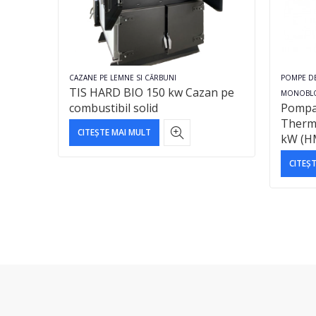
CAZANE PE LEMNE SI CĂRBUNI
POMPE D
TIS HARD BIO 150 kw Cazan pe
MONOBL
combustibil solid
Pompa 
Therm
CITEȘTE MAI MULT
kW (H
CITEȘ