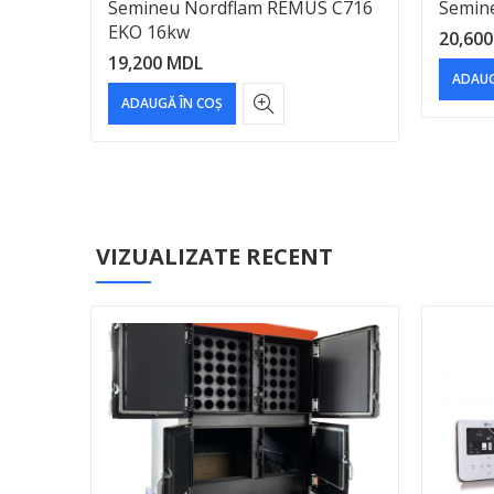
EKO
Semineu Nordflam REMUS C716
Semin
EKO 16kw
20,60
19,200
MDL
ADAUG
ADAUGĂ ÎN COȘ
VIZUALIZATE RECENT