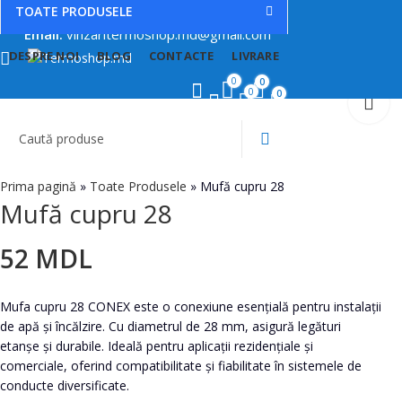
TOATE PRODUSELE
Suport:
079880871
Email:
vinzaritermoshop.md@gmail.com
DESPRE NOI
BLOG
CONTACTE
LIVRARE
Mufă cupru 22
Mufă cupru 35
0
0
14
79
MDL
MDL
0
0
Prima pagină
»
Toate Produsele
»
Mufă cupru 28
Mufă cupru 28
52
MDL
Mufa cupru 28 CONEX este o conexiune esențială pentru instalații
de apă și încălzire. Cu diametrul de 28 mm, asigură legături
etanșe și durabile. Ideală pentru aplicații rezidențiale și
comerciale, oferind compatibilitate și fiabilitate în sistemele de
conducte diversificate.