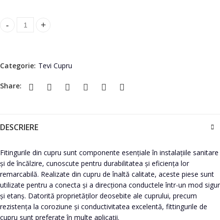
Mufă cupru 28 quantity
Categorie:
Tevi Cupru
Share:
DESCRIERE
Fitingurile din cupru sunt componente esențiale în instalațiile sanitare
și de încălzire, cunoscute pentru durabilitatea și eficiența lor
remarcabilă. Realizate din cupru de înaltă calitate, aceste piese sunt
utilizate pentru a conecta și a direcționa conductele într-un mod sigur
și etanș. Datorită proprietăților deosebite ale cuprului, precum
rezistența la coroziune și conductivitatea excelentă, fittingurile de
cupru sunt preferate în multe aplicații.