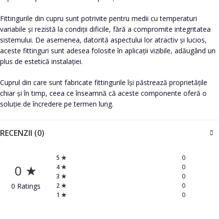
Fittingurile din cupru sunt potrivite pentru medii cu temperaturi
variabile și rezistă la condiții dificile, fără a compromite integritatea
sistemului. De asemenea, datorită aspectului lor atractiv și lucios,
aceste fittinguri sunt adesea folosite în aplicații vizibile, adăugând un
plus de estetică instalației.
Cuprul din care sunt fabricate fittingurile își păstrează proprietățile
chiar și în timp, ceea ce înseamnă că aceste componente oferă o
soluție de încredere pe termen lung.
RECENZII (0)
5 ★
0
0 ★
4 ★
0
3 ★
0
0 Ratings
2 ★
0
1 ★
0