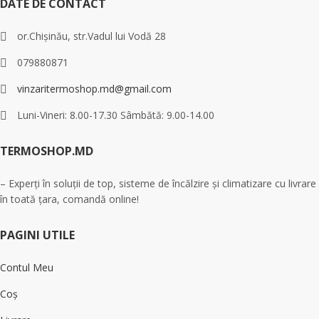
DATE DE CONTACT
or.Chișinău, str.Vadul lui Vodă 28
079880871
vinzaritermoshop.md@gmail.com
Luni-Vineri: 8.00-17.30 Sâmbătă: 9.00-14.00
TERMOSHOP.MD
– Experți în soluții de top, sisteme de încălzire și climatizare cu livrare
în toată țara, comandă online!
PAGINI UTILE
Contul Meu
Coș