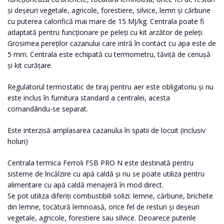
și deșeuri vegetale, agricole, forestiere, silvice, lemn și cărbune
cu puterea calorifică mai mare de 15 MJ/kg. Centrala poate fi
adaptată pentru funcționare pe peleți cu kit arzător de peleți.
Grosimea pereților cazanului care intră în contact cu apa este de
5 mm. Centrala este echipată cu termometru, tăviță de cenușă
și kit curățare.
Regulatorul termostatic de tiraj pentru aer este obligatoriu și nu
este inclus în furnitura standard a centralei, acesta
comandându-se
separat.
Este interzisă amplasarea cazanului în spatii de locuit (inclusiv
holuri)
Centrala termica Ferroli FSB PRO N este destinată pentru
sisteme de încălzire cu apă caldă și nu se poate utiliza pentru
alimentare cu apă caldă menajeră în mod direct.
Se pot utiliza diferiți combustibili solizi: lemne, cărbune, brichete
din lemne, tocătură lemnoasă, orice fel de resturi și deșeuri
vegetale, agricole, forestiere sau silvice. Deoarece puterile