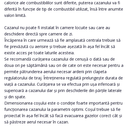
calorice ale combustibililor sunt diferite, puterea cazanului va fi
diferită în funcție de tip de combustibil utilizat, însă între anumite
valori limită.
Cazanul nu poate fi instalat în camere locuite sau care au
deschidere directă spre camere de zi.
Încăperea în care urmează să fie amplasată centrala trebuie să
fie prevăzută cu aerisire și trebuie așezată în așa fel încât să
existe acces pe toate laturile acesteia.
Se recomandă curățarea cazanului de cenușă o dată sau de
doua ori pe săptămână sau ori de cate ori este necesar pentru a
permite pătrunderea aerului necesar arderii prin clapeta
regulatorului de tiraj. Întreținerea regulată prelungește durata de
viață a cazanului. Curățarea se va efectua prin ușa inferioară și
superioară a cazanului dar și prin deschiderile din părțile laterale
și din spate.
Dimensionarea coșului este o condiție foarte importantă pentru
funcționarea cazanului la parametrii optimi. Coșul trebuie să fie
proiectat în așa fel încât să facă evacuarea gazelor corect cât și
să păstreze aerul necesar în cazan.