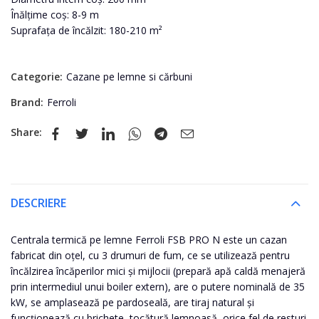
Înălțime coș: 8-9 m
Suprafața de încălzit: 180-210 m²
Categorie:
Cazane pe lemne si cărbuni
Brand:
Ferroli
Share:
DESCRIERE
Centrala termică pe lemne Ferroli FSB PRO N este un cazan
fabricat din oțel, cu 3 drumuri de fum, ce se utilizează pentru
încălzirea încăperilor mici și mijlocii (prepară apă caldă menajeră
prin intermediul unui boiler extern), are o putere nominală de 35
kW, se amplasează pe pardoseală, are tiraj natural și
funcționează cu brichete, tocătură lemnoasă, orice fel de resturi