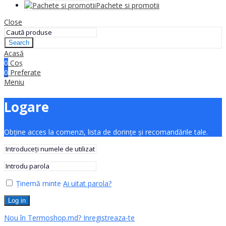
Pachete si promotii
Close
Search
Acasă
0
Coș
0
Preferate
Meniu
Logare
Obține acces la comenzi, lista de dorințe și recomandările tale.
Ținemă minte
Ai uitat parola?
Log in
Nou în Termoshop.md? Inregistreaza-te