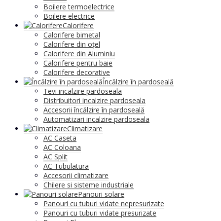
Boilere termoelectrice
Boilere electrice
Calorifere
Calorifere bimetal
Calorifere din oțel
Calorifere din Aluminiu
Calorifere pentru baie
Calorifere decorative
Încălzire în pardoseală
Tevi incalzire pardoseala
Distribuitori incalzire pardoseala
Accesorii încălzire în pardoseală
Automatizari incalzire pardoseala
Climatizare
AC Caseta
AC Coloana
AC Split
AC Tubulatura
Accesorii climatizare
Chilere si sisteme industriale
Panouri solare
Panouri cu tuburi vidate nepresurizate
Panouri cu tuburi vidate presurizate