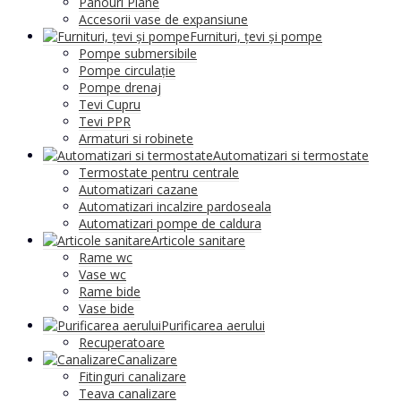
Panouri Plane
Accesorii vase de expansiune
Furnituri, țevi și pompe
Pompe submersibile
Pompe circulație
Pompe drenaj
Tevi Cupru
Tevi PPR
Armaturi si robinete
Automatizari si termostate
Termostate pentru centrale
Automatizari cazane
Automatizari incalzire pardoseala
Automatizari pompe de caldura
Articole sanitare
Rame wc
Vase wc
Rame bide
Vase bide
Purificarea aerului
Recuperatoare
Canalizare
Fitinguri canalizare
Teava canalizare