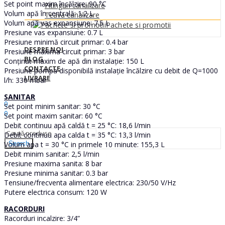
Set point maxim încălzire: 90 °C
Fitinguri canalizare
Volum apă în centrală: 1.2 L
Teava canalizare
Volum apă vas expansiune: 7.5 L
Pachete si promotii
Presiune vas expansiune: 0.7 L
Presiune minimă circuit primar: 0.4 bar
DESPRE NOI
Presiune maxima circuit primar: 3 bar
BLOG
Conținut maxim de apă din instalație: 150 L
CONTACTE
Presiune pompa disponibilă instalație încălzire cu debit de Q=1000
LIVRARE
l/h: 330 mbar
Sign In
Hello,
SANITAR
0
Set point minim sanitar: 30 °C
0
Set point maxim sanitar: 60 °C
0
MDL
Debit continuu apă caldă t = 25 °C: 18,6 l/min
Debit continuu apa calda t = 35 °C: 13,3 l/min
Volum apa t = 30 °C in primele 10 minute: 155,3 L
Search
Debit minim sanitar: 2,5 l/min
Presiune maxima sanita: 8 bar
Presiune minima sanitar: 0.3 bar
Tensiune/frecventa alimentare electrica: 230/50 V/Hz
Putere electrica consum: 120 W
RACORDURI
Racorduri incalzire: 3/4”