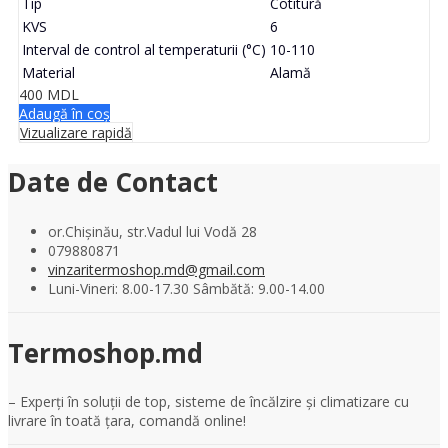
Tip
Cotitură
KVS
6
Interval de control al temperaturii (°C)
10-110
Material
Alamă
400
MDL
Adaugă în coș
Vizualizare rapidă
Date de Contact
or.Chișinău, str.Vadul lui Vodă 28
079880871
vinzaritermoshop.md@gmail.com
Luni-Vineri: 8.00-17.30 Sâmbătă: 9.00-14.00
Termoshop.md
– Experți în soluții de top, sisteme de încălzire și climatizare cu
livrare în toată țara, comandă online!