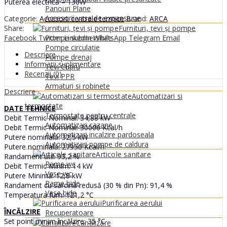
Puterea electrică – 130W
Panouri Plane
Accesorii vase de expansiune
Categorie:
Accesorii centrale termice
Brand:
ARCA
Share:
Furnituri, țevi și pompe
Facebook
Twitter
LinkedIn
WhatsApp
Telegram
Email
Pompe submersibile
Pompe circulație
Descriere
Pompe drenaj
Informații suplimentare
Tevi Cupru
Recenzii (0)
Tevi PPR
Armaturi si robinete
Descriere
Automatizari si
termostate
DATE TEHNICE
Termostate pentru centrale
Debit Termic Nominal: 34,88 kW
Automatizari cazane
Debit Termic Nominal: 30000 Kcal/h
Automatizari incalzire pardoseala
Putere nominală: 32,5 kW
Automatizari pompe de caldura
Putere nominală: 27950 Kcal/h
Articole sanitare
Randament util: 93,2 %
Rame wc
Debit Termic Minim: 14 kW
Vase wc
Putere Minimă: 12,8 kW
Rame bide
Randament cu sarcină redusă (30 % din Pn): 91,4 %
Vase bide
Temperatura fum: 121,2 °C
Purificarea aerului
ÎNCĂLZIRE
Recuperatoare
Set point minim încălzire: 35 °C
Canalizare