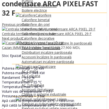
0
MDL
Puffere
condensare ARCA PIXELFAST
Boilere termoelectrice
Boilere electrice
32 F
Calorifere
Calorifere bimetal
Previous product
Calorifere din oțel
Calorifere din Aluminiu
Centrala termică murală cu condensare ARCA PIXEL 29 F
Calorifere pentru baie
Next product
Calorifere decorative
Încălzire în pardoseală
Cazan IMMERGAS Victrix Tera 32 kW
27,900
MDL
Tevi incalzire pardoseala
Distribuitori incalzire pardoseala
Stoc Epuizat
Accesorii încălzire în pardoseală
Automatizari incalzire pardoseala
Climatizare
Puterea nominală – 32 KW
AC Caseta
Puterea maximă – 34.8 KW
AC Coloana
Randament – 93.2 %
AC Split
Temperatura min – 35 °C
AC Tubulatura
Temperatura max – 90 °C
Accesorii climatizare
Volum vas de expansiune – 7.5 l
Chilere si sisteme industriale
Presiunea nominală – 3 bar
Panouri solare
Apă caldă la temperatura de 25°C – 18.6 l/min
Panouri cu tuburi vidate nepresurizate
Apă caldă la temperatura de 35°C – 13.3 l/min
Panouri cu tuburi vidate presurizate