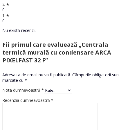
2 ★
0
1 ★
0
Nu există recenzii.
Fii primul care evaluează „Centrala
termică murală cu condensare ARCA
PIXELFAST 32 F”
Adresa ta de email nu va fi publicată.
Câmpurile obligatorii sunt
marcate cu
*
Nota dumnevoastră
*
Recenzia dumneavoastră
*