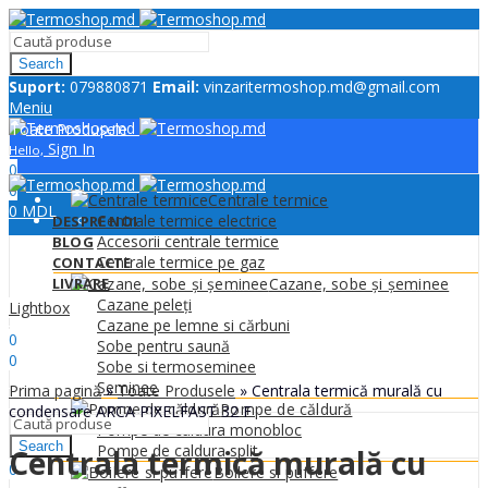
Search
Suport:
079880871
Email:
vinzaritermoshop.md@gmail.com
Meniu
Toate Produsele
Sign In
Hello,
0
0
Centrale termice
0
MDL
Centrale termice electrice
DESPRE NOI
Accesorii centrale termice
BLOG
Centrale termice pe gaz
CONTACTE
LIVRARE
Cazane, sobe și șeminee
Cazane peleți
Lightbox
Sign In
Hello,
Cazane pe lemne si cărbuni
0
Sobe pentru saună
0
Sobe si termoseminee
0
MDL
Șeminee
Prima pagină
»
Toate Produsele
»
Centrala termică murală cu
Meniu
Pompe de căldură
condensare ARCA PIXELFAST 32 F
Pompe de caldura monobloc
Search
Pompe de caldura split
Centrala termică murală cu
0
Boilere si puffere