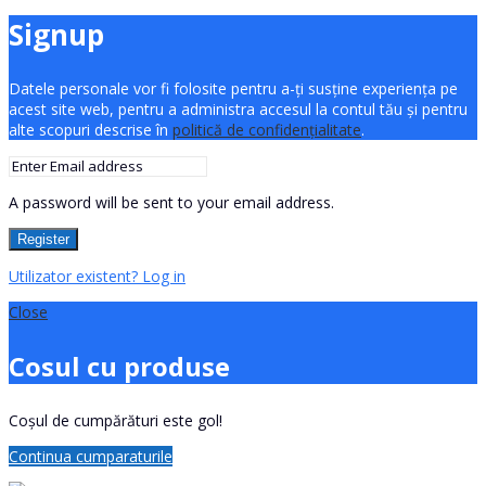
Signup
Datele personale vor fi folosite pentru a-ți susține experiența pe
acest site web, pentru a administra accesul la contul tău și pentru
alte scopuri descrise în
politică de confidențialitate
.
A password will be sent to your email address.
Register
Utilizator existent? Log in
Close
Cosul cu produse
Coșul de cumpărături este gol!
Continua cumparaturile