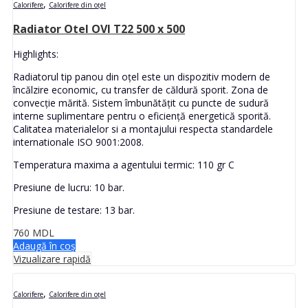
,
Calorifere
Calorifere din oțel
Radiator Otel OVI T22 500 x 500
Highlights:
Radiatorul tip panou din oțel este un dispozitiv modern de
încălzire economic, cu transfer de căldură sporit. Zona de
convecție mărită. Sistem îmbunătățit cu puncte de sudură
interne suplimentare pentru o eficiență energetică sporită.
Calitatea materialelor si a montajului respecta standardele
internationale ISO 9001:2008.
Temperatura maxima a agentului termic: 110 gr C
Presiune de lucru: 10 bar.
Presiune de testare: 13 bar.
760
MDL
Adaugă în coș
Vizualizare rapidă
,
Calorifere
Calorifere din oțel