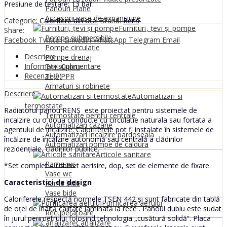
Presiune de testare: 13 bar.
Panouri Plane
Accesorii vase de expansiune
Categorie:
Calorifere din oțel
Brand:
Rens
Furnituri, țevi și pompe
Share:
Pompe submersibile
Facebook
Twitter
LinkedIn
WhatsApp
Telegram
Email
Pompe circulație
Descriere
Pompe drenaj
Informații suplimentare
Tevi Cupru
Recenzii (0)
Tevi PPR
Armaturi si robinete
Descriere
Automatizari si
termostate
Radiatorul panou RENS este proiectat pentru sistemele de
Termostate pentru centrale
incalzire cu o doua conducte cu circulatie naturala sau fortata a
Automatizari cazane
agentului de incalzire. Caloriferele pot fi instalate în sistemele de
Automatizari incalzire pardoseala
încălzire de încălzire autonomă sau centrală a clădirilor
Automatizari pompe de caldura
rezidențiale, clădirilor publice.
Articole sanitare
Rame wc
*Set complet – robinet aerisire, dop, set de elemente de fixare.
Vase wc
Caracteristici de design
Rame bide
Vase bide
Caloriferele respectă normele TSEN 442 și sunt fabricate din tablă
Purificarea aerului
de oțel de înaltă calitate laminată la rece . Panoul dublu este sudat
Recuperatoare
în jurul perimetrului folosind tehnologia „cusătură solidă”. Placa
Canalizare