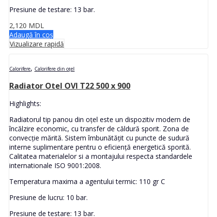
Presiune de testare: 13 bar.
2,120
MDL
Adaugă în coș
Vizualizare rapidă
,
Calorifere
Calorifere din oțel
Radiator Otel OVI T22 500 x 900
Highlights:
Radiatorul tip panou din oțel este un dispozitiv modern de
încălzire economic, cu transfer de căldură sporit. Zona de
convecție mărită. Sistem îmbunătățit cu puncte de sudură
interne suplimentare pentru o eficiență energetică sporită.
Calitatea materialelor si a montajului respecta standardele
internationale ISO 9001:2008.
Temperatura maxima a agentului termic: 110 gr C
Presiune de lucru: 10 bar.
Presiune de testare: 13 bar.