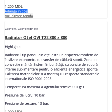
1,200
MDL
Adaugă în coș
Vizualizare rapidă
,
Calorifere
Calorifere din oțel
Radiator Otel OVI T22 300 x 800
Highlights:
Radiatorul tip panou din oțel este un dispozitiv modern de
încălzire economic, cu transfer de căldură sporit. Zona de
convecție mărită. Sistem îmbunătățit cu puncte de sudură
interne suplimentare pentru o eficiență energetică sporită.
Calitatea materialelor si a montajului respecta standardele
internationale ISO 9001:2008.
Temperatura maxima a agentului termic: 110 gr C
Presiune de lucru: 10 bar.
Presiune de testare: 13 bar.
1,000
MDL