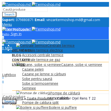
Search
Suport:
079880871
Email:
vinzaritermoshop.md@gmail.com
Meniu
Toate Produsele
Sign In
Hello,
0
0
Centrale termice
0
MDL
Centrale termice electrice
DESPRE NOI
Accesorii centrale termice
BLOG
Centrale termice pe gaz
CONTACTE
LIVRARE
Cazane, sobe și șeminee
Cazane peleți
Sign In
Hello,
Cazane pe lemne si cărbuni
Lightbox
0
Sobe pentru saună
0
Sobe si termoseminee
0
MDL
Șeminee
Meniu
Pompe de căldură
Pompe de caldura monobloc
Prima pagină
»
Toate Produsele
»
Calorifer Oțel Rens T 22
Search
Pompe de caldura split
600*500
0
Boilere si puffere