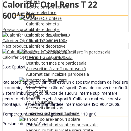
0
MDL
Puffere
Calorifer Oțel Rens T 22
Boilere termoelectrice
Boilere electrice
600*500
Calorifere
Calorifere bimetal
Previous product
Calorifere din oțel
Calorifere din Aluminiu
Calorifer Oțel Rens T 22 600*400
Calorifere pentru baie
Next product
Calorifere decorative
Încălzire în pardoseală
Calorifer Oțel Rens T 22 600*600
Tevi incalzire pardoseala
Distribuitori incalzire pardoseala
Stoc Epuizat
Accesorii încălzire în pardoseală
Automatizari incalzire pardoseala
Climatizare
Radiatorul tip panou din oțel este un dispozitiv modern de încălzire
AC Caseta
economic, cu transfer de căldură sporit. Zona de convecție mărită.
AC Coloana
Sistem îmbunătățit cu puncte de sudură interne suplimentare
AC Split
pentru o eficiență energetică sporită. Calitatea materialelor si a
AC Tubulatura
montajului respecta standardele internationale ISO 9001:2008.
Accesorii climatizare
Chilere si sisteme industriale
Temperatura maxima a agentului termic: 110 gr C
Panouri solare
Presiune de lucru: 10 bar.
Panouri cu tuburi vidate nepresurizate
Panouri cu tuburi vidate presurizate