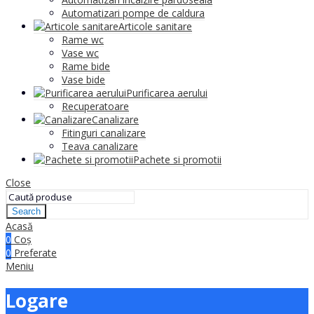
Automatizari pompe de caldura
Articole sanitare
Rame wc
Vase wc
Rame bide
Vase bide
Purificarea aerului
Recuperatoare
Canalizare
Fitinguri canalizare
Teava canalizare
Pachete si promotii
Close
Search
Acasă
0
Coș
0
Preferate
Meniu
Logare