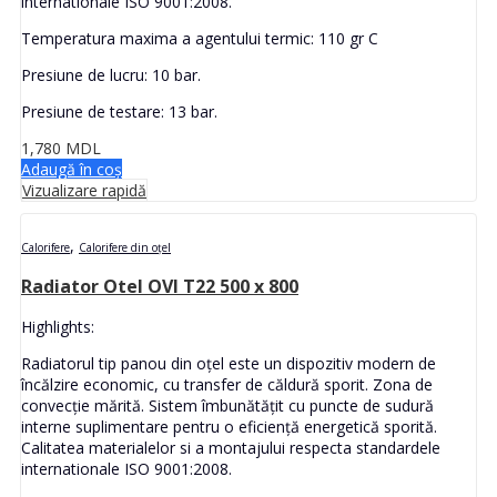
internationale ISO 9001:2008.
Temperatura maxima a agentului termic: 110 gr C
Presiune de lucru: 10 bar.
Presiune de testare: 13 bar.
1,780
MDL
Adaugă în coș
Vizualizare rapidă
,
Calorifere
Calorifere din oțel
Radiator Otel OVI T22 500 x 800
Highlights:
Radiatorul tip panou din oțel este un dispozitiv modern de
încălzire economic, cu transfer de căldură sporit. Zona de
convecție mărită. Sistem îmbunătățit cu puncte de sudură
interne suplimentare pentru o eficiență energetică sporită.
Calitatea materialelor si a montajului respecta standardele
internationale ISO 9001:2008.