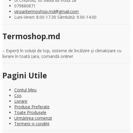
or.Chișinău, str.Vadul lui Vodă 28
079880871
vinzaritermoshop.md@gmail.com
Luni-Vineri: 8.00-17.30 Sâmbătă: 9.00-14.00
Termoshop.md
– Experți în soluții de top, sisteme de încălzire și climatizare cu
livrare în toată țara, comandă online!
Pagini Utile
Contul Meu
Coș
Livrare
Produse Preferate
Toate Produsele
Urmărirea comenzii
Termeni și condiții