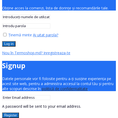
Obține acces la comenzi, lista de dorințe și recomandările tale.
Ținemă minte
Ai uitat parola?
Log in
Nou în Termoshop.md? Inregistreaza-te
Signup
Datele personale vor fi folosite pentru a-ți susține experiența pe
acest site web, pentru a administra accesul la contul tău și pentru
alte scopuri descrise în
politică de confidențialitate
.
A password will be sent to your email address.
Register