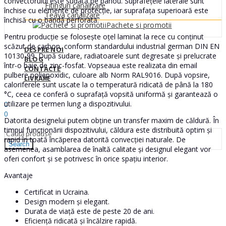
convectorului este sudată pe panou. Suprafețele laterale sunt
Fitinguri canalizare
închise cu elemente de protecție, iar suprafața superioară este
Teava canalizare
închisă cu o bandă perforată.
Pachete si promotii
Pentru producție se folosește oțel laminat la rece cu conținut
scăzut de carbon, conform standardului industrial german DIN EN
DESPRE NOI
10130-99. După sudare, radiatoarele sunt degresate și prelucrate
BLOG
într-o baie de zinc-fosfat. Vopseaua este realizata din email
CONTACTE
pulbere poliepoxidic, culoare alb Norm RAL9016. După vopsire,
LIVRARE
caloriferele sunt uscate la o temperatură ridicată de până la 180
°C, ceea ce conferă o suprafață vopsită uniformă și garantează o
Sign In
Hello,
utilizare pe termen lung a dispozitivului.
0
0
Datorita designelui putem obține un transfer maxim de căldură. În
0
MDL
timpul funcționării dispozitivului, căldura este distribuită optim și
rapid în toată încăperea datorită convecției naturale. De
Search
asemenea, asamblarea de înaltă calitate și designul elegant vor
oferi confort și se potrivesc în orice spațiu interior.
Avantaje
Certificat in Ucraina.
Design modern și elegant.
Durata de viață este de peste 20 de ani.
Eficiență ridicată și încălzire rapidă.