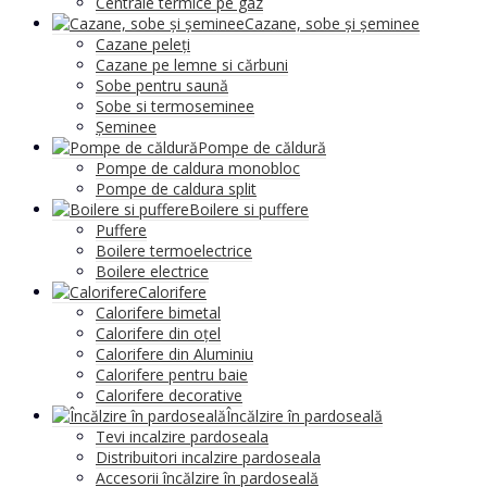
Centrale termice pe gaz
Cazane, sobe și șeminee
Cazane peleți
Cazane pe lemne si cărbuni
Sobe pentru saună
Sobe si termoseminee
Șeminee
Pompe de căldură
Pompe de caldura monobloc
Pompe de caldura split
Boilere si puffere
Puffere
Boilere termoelectrice
Boilere electrice
Calorifere
Calorifere bimetal
Calorifere din oțel
Calorifere din Aluminiu
Calorifere pentru baie
Calorifere decorative
Încălzire în pardoseală
Tevi incalzire pardoseala
Distribuitori incalzire pardoseala
Accesorii încălzire în pardoseală