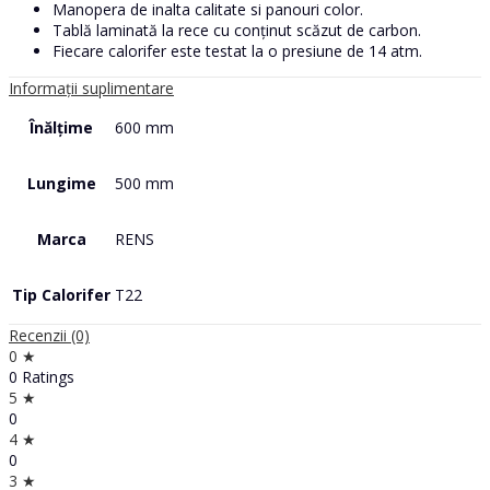
Manopera de inalta calitate si panouri color.
Tablă laminată la rece cu conținut scăzut de carbon.
Fiecare calorifer este testat la o presiune de 14 atm.
Informații suplimentare
Înălțime
600 mm
Lungime
500 mm
Marca
RENS
Tip Calorifer
T22
Recenzii (0)
0 ★
0 Ratings
5 ★
0
4 ★
0
3 ★