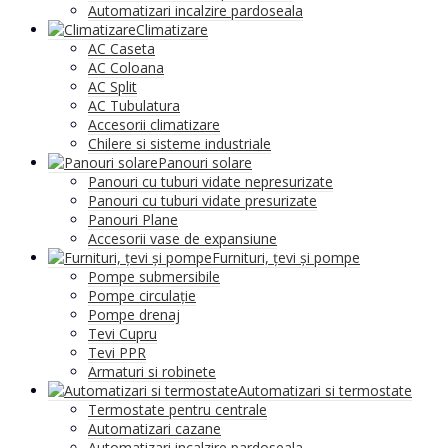
Automatizari incalzire pardoseala
Climatizare
AC Caseta
AC Coloana
AC Split
AC Tubulatura
Accesorii climatizare
Chilere si sisteme industriale
Panouri solare
Panouri cu tuburi vidate nepresurizate
Panouri cu tuburi vidate presurizate
Panouri Plane
Accesorii vase de expansiune
Furnituri, țevi și pompe
Pompe submersibile
Pompe circulație
Pompe drenaj
Tevi Cupru
Tevi PPR
Armaturi si robinete
Automatizari si termostate
Termostate pentru centrale
Automatizari cazane
Automatizari incalzire pardoseala