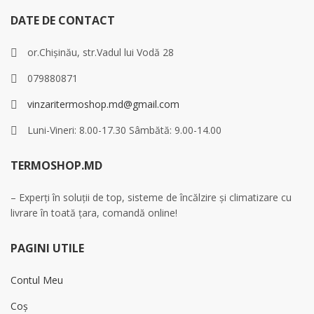
DATE DE CONTACT
or.Chișinău, str.Vadul lui Vodă 28
079880871
vinzaritermoshop.md@gmail.com
Luni-Vineri: 8.00-17.30 Sâmbătă: 9.00-14.00
TERMOSHOP.MD
– Experți în soluții de top, sisteme de încălzire și climatizare cu
livrare în toată țara, comandă online!
PAGINI UTILE
Contul Meu
Coș