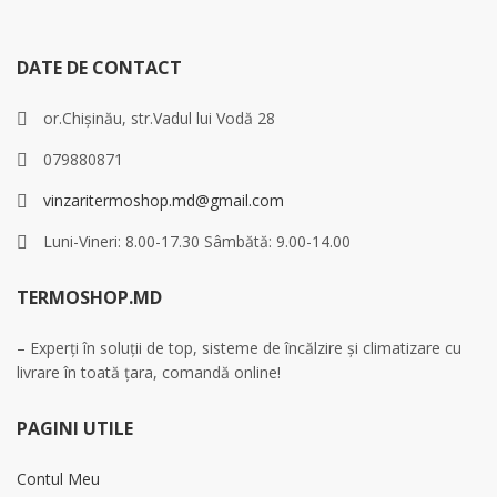
DATE DE CONTACT
or.Chișinău, str.Vadul lui Vodă 28
079880871
vinzaritermoshop.md@gmail.com
Luni-Vineri: 8.00-17.30 Sâmbătă: 9.00-14.00
TERMOSHOP.MD
– Experți în soluții de top, sisteme de încălzire și climatizare cu
livrare în toată țara, comandă online!
PAGINI UTILE
Contul Meu