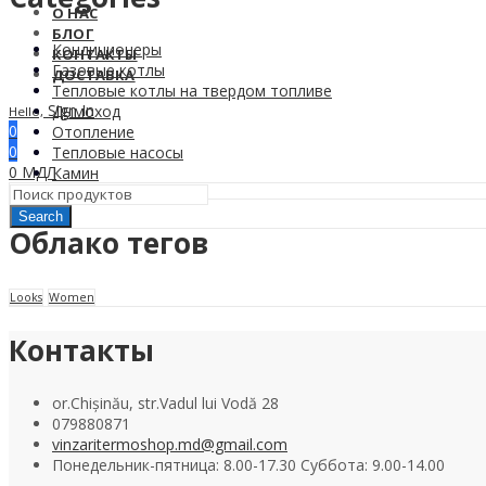
О НАС
БЛОГ
Кондиционеры
КОНТАКТЫ
Газовые котлы
ДОСТАВКА
Тепловые котлы на твердом топливе
Sign In
Дымоход
Hello,
0
Отопление
0
Тепловые насосы
0
МДЛ
Камин
Search
Облако тегов
Looks
Women
Контакты
or.Chișinău, str.Vadul lui Vodă 28
079880871
vinzaritermoshop.md@gmail.com
Понедельник-пятница: 8.00-17.30 Суббота: 9.00-14.00