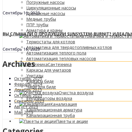
Погружные насосы
Циркуляционные насосы
Сентябрь 16, 2023
Дренажные насосы
Медные трубы
ППР трубы
Арматура и краны
ВЫ СЛЫШАЛИ О ПРОДУКЦИИ SUNSYSTEM-BURNIT? ИДЕАЛЬ
Автоматика и термоста
Термостаты для котлов
Автоматика для твердотопливных котлов
Сентябрь 16, 2023
Автоматизация теплого пола
Автоматизация тепловых насосов
Archives
Сантехника
Каркасы для унитазов
Унитазы
Октябрь 2025
Каркасы биде
Февраль 2024
Чаши для биде
Декабрь 2023
Очистка воздуха
Октябрь 2023
Рекуператоры воздуха
Сентябрь 2023
Канализация
Август 2023
Канализационная арматура
Май 2019
Канализационная труба
Пакеты и акции
Categories