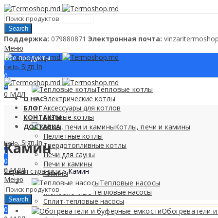
Search
Поддержкa:
079880871
Электронная почта:
vinzaritermosh
Меню
Все продукты
Sign In
Hello,
0
0
Тепловые котлы
0
МДЛ
Электрические котлы
О НАС
Аксессуары для котлов
БЛОГ
Газовые котлы
КОНТАКТЫ
ДОСТАВКА
Котлы, печи и камины
Пеллетные котлы
Sign In
Камин
Hello,
Твердотопливные котлы
0
Печи для сауны
0
Печи и камины
0
МДЛ
Первая страница
»
Камин
камины
Меню
Тепловые насосы
Моноблочные тепловые насосы
Search
Сплит-тепловые насосы
0
Обогреватели и