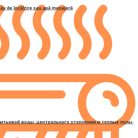
ău de încălzire sau apă menajeră
итьевой воды, центрального отопления и теплые полы.