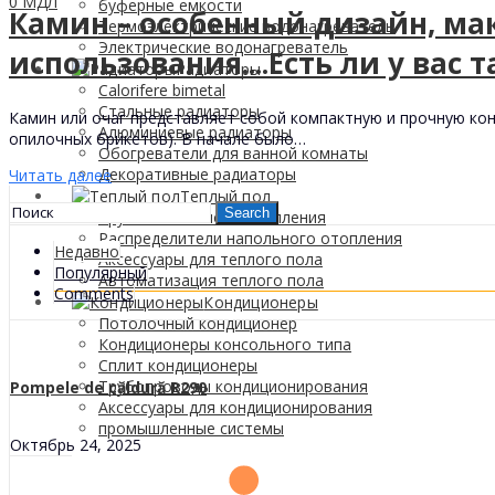
0
МДЛ
буферные емкости
Камин – особенный дизайн, ма
Термоэлектрические водонагреватель
Электрические водонагреватель
использования....Есть ли у вас 
Радиаторы
Calorifere bimetal
Стальные радиаторы
Камин или очаг представляет собой компактную и прочную конс
Алюминиевые радиаторы
опилочных брикетов). В начале было…
Обогреватели для ванной комнаты
Декоративные радиаторы
Читать далее
Tеплый пол
Search
Трубы напольного отопления
Распределители напольного отопления
Недавно
Аксессуары для теплого пола
Популярный
Автоматизация теплого пола
Comments
Кондиционеры
Потолочный кондиционер
Кондиционеры консольного типа
Сплит кондиционеры
Трубопроводы кондиционирования
Pompele de căldură R290
Аксессуары для кондиционирования
промышленные системы
Октябрь 24, 2025