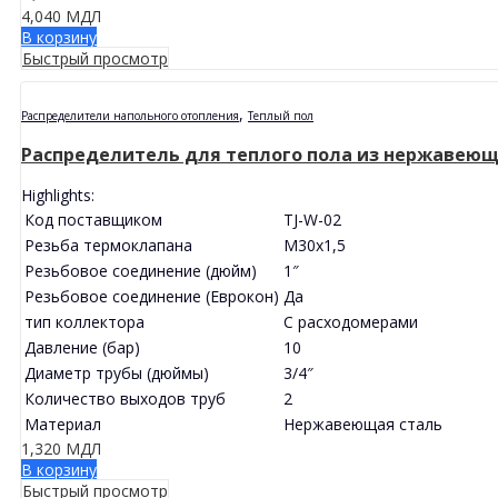
4,040
МДЛ
В корзину
Быстрый просмотр
,
Распределители напольного отопления
Tеплый пол
Распределитель для теплого пола из нержавеюще
Highlights:
Код поставщиком
TJ-W-02
Резьба термоклапана
M30x1,5
Резьбовое соединение (дюйм)
1″
Резьбовое соединение (Еврокон)
Да
тип коллектора
С расходомерами
Давление (бар)
10
Диаметр трубы (дюймы)
3/4″
Количество выходов труб
2
Материал
Нержавеющая сталь
1,320
МДЛ
В корзину
Быстрый просмотр