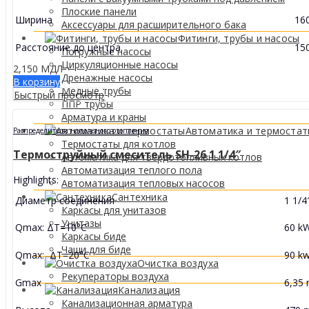
Плоские панели
Ширина
16
Аксессуары для расширительного бака
Фитинги, трубы и насосы
Расстояние до центра
15
Погружные насосы
Циркуляционные насосы
2,150
МДЛ
Дренажные насосы
В корзину
Медные трубы
Быстрый просмотр
ППР трубы
Арматура и краны
Автоматика и термоста
Распределители напольного отопления
Термостаты для котлов
Термоструйный смеситель SH-26 1 1/4″
Автоматика для твердотопливных котлов
Автоматизация теплого пола
Highlights:
Автоматизация тепловых насосов
Сантехника
Диаметр соединения
1 1/4
Каркасы для унитазов
Унитазы
Qmax: ΔT=10°C
60 k
Каркасы биде
Чаши для биде
Qmax: ΔT=20°C
90 k
Очистка воздуха
Рекуператоры воздуха
Gmax
6,35 
Канализация
Канализационная арматура