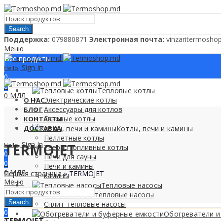
Search
Поддержкa:
079880871
Электронная почта:
vinzaritermosh
Меню
Все продукты
Sign In
Hello,
0
0
Тепловые котлы
0
МДЛ
Электрические котлы
О НАС
Аксессуары для котлов
БЛОГ
Газовые котлы
КОНТАКТЫ
ДОСТАВКА
Котлы, печи и камины
Пеллетные котлы
Sign In
TERMOJET
Hello,
Твердотопливные котлы
0
Печи для сауны
0
Печи и камины
0
МДЛ
Первая страница
»
TERMOJET
камины
Меню
Тепловые насосы
Моноблочные тепловые насосы
Search
Сплит-тепловые насосы
0
Обогреватели и