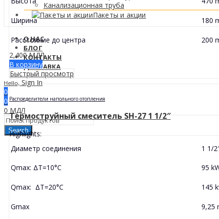
Высота
470 
Канализационная труба
Пакеты и акции
Ширина
180 
О НАС
Расстояние до центра
200 
БЛОГ
2,400
МДЛ
КОНТАКТЫ
В корзину
ДОСТАВКА
Быстрый просмотр
Sign In
Hello,
0
Распределители напольного отопления
0
0
МДЛ
Термоструйный смеситель SH-27 1 1/2″
Search
Highlights:
Диаметр соединения
1 1/2
Qmax: ΔT=10°C
95 k
Qmax: ΔT=20°C
145 
Gmax
9,25 