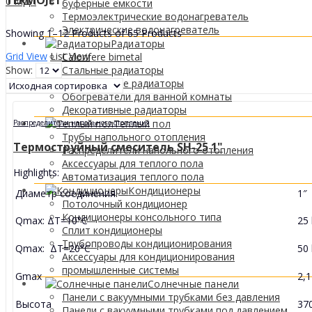
TERMOJET
0
МДЛ
буферные емкости
Термоэлектрические водонагреватель
Электрические водонагреватель
Showing 1–12 Products of 65 Products
Радиаторы
Grid View
List View
Calorifere bimetal
Show:
Стальные радиаторы
Алюминиевые радиаторы
Обогреватели для ванной комнаты
Декоративные радиаторы
Tеплый пол
Распределители напольного отопления
Трубы напольного отопления
Термоструйный смеситель SH-25 1"
Распределители напольного отопления
Аксессуары для теплого пола
Highlights:
Автоматизация теплого пола
Кондиционеры
Диаметр соединения
1″
Потолочный кондиционер
Кондиционеры консольного типа
Qmax: ΔT=10°C
25
Сплит кондиционеры
Трубопроводы кондиционирования
Qmax: ΔT=20°C
50
Аксессуары для кондиционирования
промышленные системы
Gmax
2,1
Солнечные панели
Панели с вакуумными трубками без давления
Высота
37
Панели с вакуумными трубками под давлением