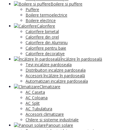
Boilere si puffere
Puffere
Boilere termoelectrice
Boilere electrice
Calorifere
Calorifere bimetal
Calorifere din oțel
Calorifere din Aluminiu
Calorifere pentru baie
Calorifere decorative
Încălzire în pardoseală
Tevi incalzire pardoseala
Distribuitori incalzire pardoseala
Accesorii încălzire în pardoseală
Automatizari incalzire pardoseala
Climatizare
AC Caseta
AC Coloana
AC Split
AC Tubulatura
Accesorii climatizare
Chilere si sisteme industriale
Panouri solare