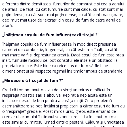
diferența dintre densitatea fumurilor de combustie și cea a aerului
de afară. De fapt, cu cât fumurile sunt mai calde, cu atât sunt mai
puțin dense, cu cât sunt mai puțin dense, cu atât sunt mai ușoare,
deci mult mai ușor de ”extras” din coșul de fum de către aerul de
afară.
„Înălțimea coșului de fum influențează tirajul ?”
Înălțimea coșului de fum influienţează în mod direct presiunea
camerei de combustie, în general, cu cât este mai înalt, cu atât
mai mare va fi și depresiunea creată. Dacă coșul de fum este prea
înalt, fumurile răcindu-se, pot constitui ele însele un obstacol la
propria lor iesire. Este bine ca orice coș de fum să fie bine
dimensionat și să respecte regimul înălțimilor impus de standarde.
„Miroase urât coșul de fum ?”
Cred că toți am avut ocazia de a simți un miros neplăcut în
respirația noastră sau a altcuiva. Repirația neplacută este un
indicator destul de bun pentru a curăța dinții. Cu o problemă
asemănătoare se pot întâlni și propietarii a căror coșuri de fum au
o “respirație” greoaie. Acest miros urât, greoi, este emanat de
creozetul acumulat în timpul sezonului rece. La început, mirosul
este similar cu mirosul umed dintr-o pesteră. Căldura și umiditatea