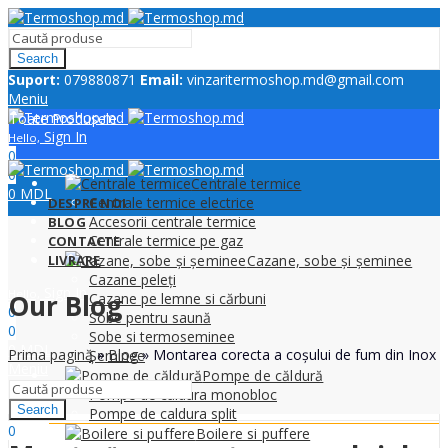
Search
Suport:
079880871
Email:
vinzaritermoshop.md@gmail.com
Meniu
Toate Produsele
Sign In
Hello,
0
0
Centrale termice
0
MDL
Centrale termice electrice
DESPRE NOI
Accesorii centrale termice
BLOG
Centrale termice pe gaz
CONTACTE
LIVRARE
Cazane, sobe și șeminee
Cazane peleți
Sign In
Hello,
Our Blog
Cazane pe lemne si cărbuni
0
Sobe pentru saună
0
Sobe si termoseminee
0
MDL
Prima pagină
»
Blog
»
Montarea corecta a coșului de fum din Inox
Șeminee
Meniu
Pompe de căldură
Pompe de caldura monobloc
Search
Pompe de caldura split
0
Boilere si puffere