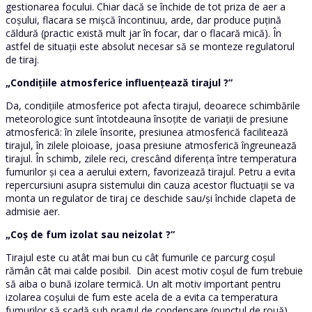
gestionarea focului. Chiar dacă se închide de tot priza de aer a
coșului, flacara se mișcă încontinuu, arde, dar produce puțină
căldură (practic există mult jar în focar, dar o flacară mică). În
astfel de situații este absolut necesar să se monteze regulatorul
de tiraj.
„Condițiile atmosferice influențează tirajul ?”
Da, condițiile atmosferice pot afecta tirajul, deoarece schimbările
meteorologice sunt întotdeauna însoțite de variații de presiune
atmosferică: în zilele însorite, presiunea atmosferică facilitează
tirajul, în zilele ploioase, joasa presiune atmosferică îngreunează
tirajul. În schimb, zilele reci, crescând diferența între temperatura
fumurilor și cea a aerului extern, favorizează tirajul. Petru a evita
repercursiuni asupra sistemului din cauza acestor fluctuații se va
monta un regulator de tiraj ce deschide sau/și închide clapeta de
admisie aer.
„Coș de fum izolat sau neizolat ?”
Tirajul este cu atât mai bun cu cât fumurile ce parcurg coșul
rămân cât mai calde posibil. Din acest motiv coșul de fum trebuie
să aiba o bună izolare termică. Un alt motiv important pentru
izolarea coșului de fum este acela de a evita ca temperatura
fumurilor să scadă sub pragul de condensare (punctul de rouă).