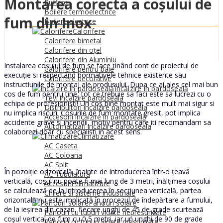
Montarea corecta a coșului de
0
MDL
Puffere
Boilere termoelectrice
fum din Inox
Boilere electrice
Calorifere
Calorifere bimetal
Calorifere din oțel
Calorifere din Aluminiu
Instalarea coșului de fum se face ținând cont de proiectul de
Calorifere pentru baie
execuție si respectând normativele tehnice existente sau
Calorifere decorative
instructiunile de montaj ale produsului. Dupa ce ai ales cel mai bun
Încălzire în pardoseală
cos de fum pentru tine, tot ce trebuie sa faci este sa lucrezi cu o
Tevi incalzire pardoseala
echipa de profesionisti! Un cos bine montat este mult mai sigur si
Distribuitori incalzire pardoseala
nu implica riscuri. Cosurile de fum montate gresit, pot implica
Accesorii încălzire în pardoseală
accidente grave si incendii, motiv pentru care iti recomandam sa
Automatizari incalzire pardoseala
colaborezi doar cu specialisti in acest sens.
Climatizare
AC Caseta
AC Coloana
AC Split
În pozoiție orizontală, înainte de introducerea într-o țeavă
AC Tubulatura
verticală, coșul nu poate fi mai lung de 3 metri, înălțimea coșului
Accesorii climatizare
se calculează de la introducerea în secțiunea verticală, partea
Chilere si sisteme industriale
orizontală nu este implicată în procezul de îndepărtare a fumului,
Panouri solare
de la ieșirea din cazan, fiecare unghi de 45 de grade scurtează
Panouri cu tuburi vidate nepresurizate
coșul vertical de fum cu 0,5 metri, iar un unghi de 90 de grade
Panouri cu tuburi vidate presurizate