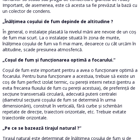
Important, de asemenea, este că acesta sa fie prevăzut la bază cu
un colector de condens.
„Înălțimea coșului de fum depinde de altitudine ?
În general, o instalație plasată la nivelul mării are nevoie de un coș
de fum mai scurt. La o instalație situată în zona de munte,
înălțimea coșului de fum va fi mai mare, deoarece cu cât urcăm în
altitudine, scade presiunea atmosferică.
„Coșul de fum și funcționarea optimă a focarului.”
Coșul de fum este important pentru a avea o funcționare optimă a
focarului. Pentru buna funcționare a acestuia, trebuie să existe un
coș de fum perfect izolat termic, cu pereții interni netezi (pentru a
evita frecarea fluxului de fum cu pereții acestuia), de preferință de
secțiune transversală circulară, adecvată puterii centralei
(diametrul secțiunii coșului de fum se determină în urma
dimensionării), construit în verticală, fără curbe și schimbări
repetate de direcție, traiectorii orizontale, etc. Trebuie evitate
traiectoriile orizontale.
„Pe ce se bazează tirajul natural ?”
Tirajul natural este determinat de înălțimea coșului de fum și de