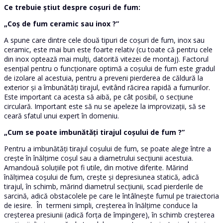
Ce trebuie știut despre coșuri de fum:
„Coș de fum ceramic sau inox ?”
A spune care dintre cele două tipuri de coșuri de fum, inox sau
ceramic, este mai bun este foarte relativ (cu toate că pentru cele
din inox optează mai mulți, datorită vitezei de montaj). Factorul
esențial pentru o funcționare optimă a coșului de fum este gradul
de izolare al acestuia, pentru a preveni pierderea de căldură la
exterior și a îmbunătăți tirajul, evitând răcirea rapidă a fumurilor.
Este important ca acesta să aibă, pe cât posibil, o secțiune
circulară. Important este să nu se apeleze la improvizații, să se
ceară sfatul unui expert în domeniu.
„Cum se poate imbunătăți tirajul coșului de fum ?”
Pentru a imbunătăți tirajul coșului de fum, se poate alege între a
crește în înălțime coșul sau a diametrului secțiunii acestuia.
Amandouă soluțiile pot fi utile, din motive diferite. Mărind
înălțimea coșului de fum, crește și depresiunea statică, adică
tirajul, în schimb, mărind diametrul secțiunii, scad pierderile de
sarcină, adică obstacolele pe care le întâlnește fumul pe traiectoria
de iesire. În termeni simpli, creșterea în înălțime conduce la
creșterea presiunii (adică forța de împingere), în schimb creșterea