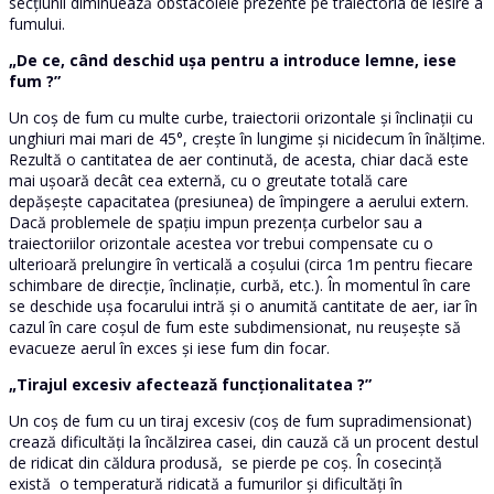
secțiunii diminuează obstacolele prezente pe traiectoria de iesire a
fumului.
„De ce, când deschid ușa pentru a introduce lemne, iese
fum ?”
Un coș de fum cu multe curbe, traiectorii orizontale și înclinații cu
unghiuri mai mari de 45°, crește în lungime și nicidecum în înălțime.
Rezultă o cantitatea de aer continută, de acesta, chiar dacă este
mai ușoară decât cea externă, cu o greutate totală care
depășește capacitatea (presiunea) de împingere a aerului extern.
Dacă problemele de spațiu impun prezența curbelor sau a
traiectoriilor orizontale acestea vor trebui compensate cu o
ulterioară prelungire în verticală a coșului (circa 1m pentru fiecare
schimbare de direcție, înclinație, curbă, etc.). În momentul în care
se deschide ușa focarului intră și o anumită cantitate de aer, iar în
cazul în care coșul de fum este subdimensionat, nu reușește să
evacueze aerul în exces și iese fum din focar.
„Tirajul excesiv afectează funcționalitatea ?”
Un coș de fum cu un tiraj excesiv (coș de fum supradimensionat)
crează dificultăți la încălzirea casei, din cauză că un procent destul
de ridicat din căldura produsă, se pierde pe coș. În cosecință
există o temperatură ridicată a fumurilor și dificultăți în