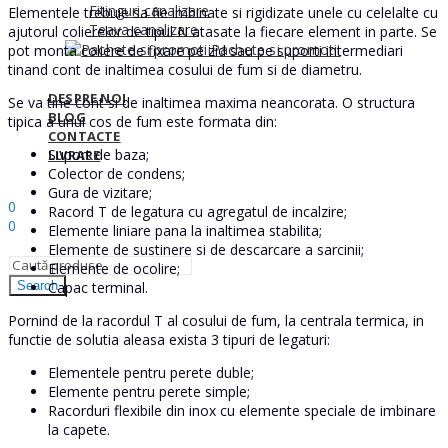
Fitinguri canalizare
Elementele trebuie sa fie imbinate si rigidizate unele cu celelalte cu
Teava canalizare
ajutorul colierelor de tipul N atasate la fiecare element in parte. Se
Pachete si promotii
pot monta coliere de fixare pe zid sau pe suporti intermediari
tinand cont de inaltimea cosului de fum si de diametru.
DESPRE NOI
Se va tine cont si de inaltimea maxima neancorata. O structura
BLOG
tipica a unui cos de fum este formata din:
CONTACTE
Suport de baza;
LIVRARE
Colector de condens;
Sign In
Hello,
Gura de vizitare;
0
Racord T de legatura cu agregatul de incalzire;
0
Elemente liniare pana la inaltimea stabilita;
0
MDL
Elemente de sustinere si de descarcare a sarcinii;
Elemente de ocolire;
Capac terminal.
Search
Pornind de la racordul T al cosului de fum, la centrala termica, in
functie de solutia aleasa exista 3 tipuri de legaturi:
Elementele pentru perete duble;
Elemente pentru perete simple;
Racorduri flexibile din inox cu elemente speciale de imbinare
la capete.