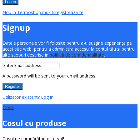
Log in
Nou în Termoshop.md? Inregistreaza-te
Signup
Datele personale vor fi folosite pentru a-ți susține experiența pe
acest site web, pentru a administra accesul la contul tău și pentru
alte scopuri descrise în
politică de confidențialitate
.
A password will be sent to your email address.
Register
Utilizator existent? Log in
Close
Cosul cu produse
Coșul de cumpărături este gol!