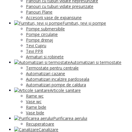
Panouri cu tuburi vidate nepresurizate
Panouri cu tuburi vidate presurizate
Panouri Plane
Accesorii vase de expansiune
Furnituri, țevi și pompe
Pompe submersibile
Pompe circulație
Pompe drenaj
Tevi Cupru
Tevi PPR
Armaturi si robinete
Automatizari si termostate
Termostate pentru centrale
Automatizari cazane
Automatizari incalzire pardoseala
Automatizari pompe de caldura
Articole sanitare
Rame wc
Vase wc
Rame bide
Vase bide
Purificarea aerului
Recuperatoare
Canalizare