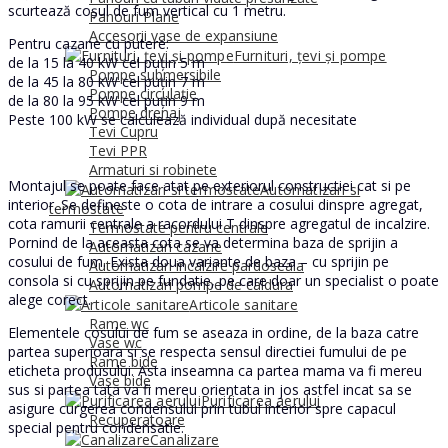
scurtează coșul de fum vertical cu 1 metru.
Panouri Plane
Accesorii vase de expansiune
Pentru cazane cu putere:
Furnituri, țevi și pompe
de la 15 la 40 kW cel puțin 5 m
Pompe submersibile
de la 45 la 80 kW cel puțin 7 m
Pompe circulație
de la 80 la 95 kW cel puțin 9 m
Pompe drenaj
Peste 100 kW se calculează individual după necesitate
Tevi Cupru
Tevi PPR
Armaturi si robinete
Montajul se poate face atat pe exteriorul constructiei cat si pe
Automatizari si
interior. Se defineste o cota de intrare a cosului dinspre agregat,
termostate
cota ramurii centrale a racordului T dinspre agregatul de incalzire.
Termostate pentru centrale
Pornind de la aceasta cota se va determina baza de sprijin a
Automatizari cazane
cosului de fum. Exista doua variante de baza – cu sprijin pe
Automatizari incalzire pardoseala
consola si cu sprijin pe fundatie, pe care doar un specialist o poate
Automatizari pompe de caldura
alege corect.
Articole sanitare
Rame wc
Elementele cosului de fum se aseaza in ordine, de la baza catre
Vase wc
partea superioara si se respecta sensul directiei fumului de pe
Rame bide
eticheta produsului. Asta inseamna ca partea mama va fi mereu
Vase bide
sus si partea tata va fi mereu orientata in jos astfel incat sa se
Purificarea aerului
asigure curgerea condensului prin tubul interior spre capacul
Recuperatoare
special pentru condensatie.
Canalizare