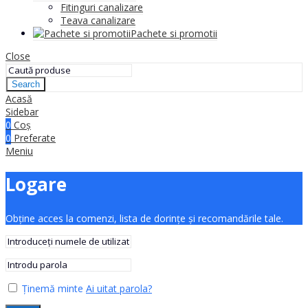
Fitinguri canalizare
Teava canalizare
Pachete si promotii
Close
Search
Acasă
Sidebar
0
Coș
0
Preferate
Meniu
Logare
Obține acces la comenzi, lista de dorințe și recomandările tale.
Ținemă minte
Ai uitat parola?