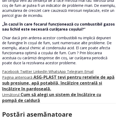
din timpul verii au tendința de a face mirosul mai rău. Mirosul unui
coș de fum ar putea fi un indicator de probleme mari. De exemplu,
acumularea de creozet care cauzează mirosuri neplacute, este un
pericol grav de incendiu.
„În cazul în care focarul funcționează cu combustibil gazos
sau lichid este necesară curățarea coșului?”
Chiar dacă prin arderea acestor combustibili nu implică depuneri
de funingine în coșul de fum, sunt numeroase alte probleme. De
exemplu, atacul chimic al condensului acid. El care poate afecta
funcționarea optimă a coșului de fum. Cum ? Prin blocarea
acestuia cu carămizi desprinse din coș, iar curățarea periodică
poate duce la rezolvarea acestor probleme.
Facebook
Twitter
LinkedIn
WhatsApp
Telegram
Email
ASG-PLAST țevi pentru rețelele de apă
Pagina anterioară
sub presiune, apă potabilă, încălzire centrală și
încălzire în pardoseală.
Cum să alegi un sistem de încălzire cu
Următorul
pompă de caldură
Postări asemănatoare