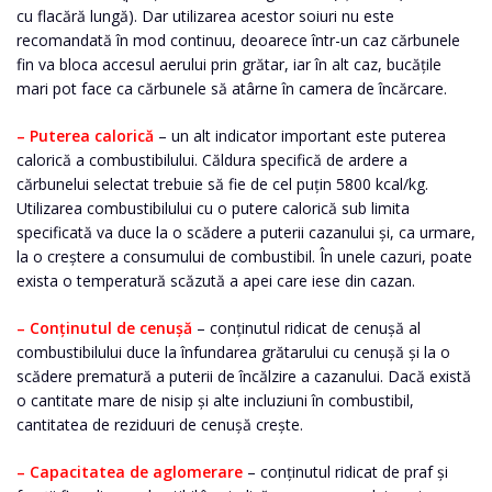
cu flacără lungă). Dar utilizarea acestor soiuri nu este
recomandată în mod continuu, deoarece într-un caz cărbunele
fin va bloca accesul aerului prin grătar, iar în alt caz, bucățile
mari pot face ca cărbunele să atârne în camera de încărcare.
– Puterea calorică
– un alt indicator important este puterea
calorică a combustibilului. Căldura specifică de ardere a
cărbunelui selectat trebuie să fie de cel puțin 5800 kcal/kg.
Utilizarea combustibilului cu o putere calorică sub limita
specificată va duce la o scădere a puterii cazanului și, ca urmare,
la o creștere a consumului de combustibil. În unele cazuri, poate
exista o temperatură scăzută a apei care iese din cazan.
– Conținutul de cenușă
– conținutul ridicat de cenușă al
combustibilului duce la înfundarea grătarului cu cenușă și la o
scădere prematură a puterii de încălzire a cazanului. Dacă există
o cantitate mare de nisip și alte incluziuni în combustibil,
cantitatea de reziduuri de cenușă crește.
– Capacitatea de aglomerare
– conținutul ridicat de praf și