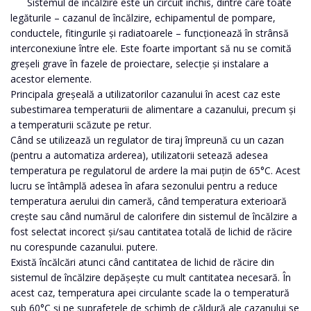
Sistemul de încălzire este un circuit închis, dintre care toate
legăturile – cazanul de încălzire, echipamentul de pompare,
conductele, fitingurile și radiatoarele – funcționează în strânsă
interconexiune între ele. Este foarte important să nu se comită
greșeli grave în fazele de proiectare, selecție și instalare a
acestor elemente.
Principala greșeală a utilizatorilor cazanului în acest caz este
subestimarea temperaturii de alimentare a cazanului, precum și
a temperaturii scăzute pe retur.
Când se utilizează un regulator de tiraj împreună cu un cazan
(pentru a automatiza arderea), utilizatorii setează adesea
temperatura pe regulatorul de ardere la mai puțin de 65°C. Acest
lucru se întâmplă adesea în afara sezonului pentru a reduce
temperatura aerului din cameră, când temperatura exterioară
crește sau când numărul de calorifere din sistemul de încălzire a
fost selectat incorect și/sau cantitatea totală de lichid de răcire
nu corespunde cazanului. putere.
Există încălcări atunci când cantitatea de lichid de răcire din
sistemul de încălzire depășește cu mult cantitatea necesară. În
acest caz, temperatura apei circulante scade la o temperatură
sub 60°C și pe suprafețele de schimb de căldură ale cazanului se