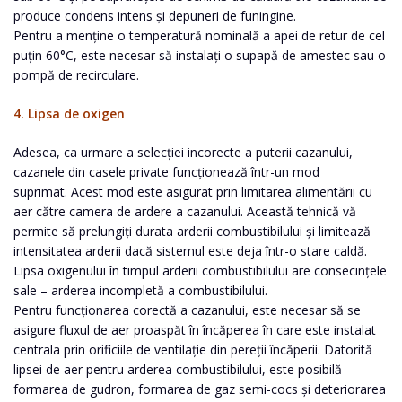
produce condens intens și depuneri de funingine.
Pentru a menține o temperatură nominală a apei de retur de cel
puțin 60°C, este necesar să instalați o supapă de amestec sau o
pompă de recirculare.
4. Lipsa de oxigen
Adesea, ca urmare a selecției incorecte a puterii cazanului,
cazanele din casele private funcționează într-un mod
suprimat. Acest mod este asigurat prin limitarea alimentării cu
aer către camera de ardere a cazanului. Această tehnică vă
permite să prelungiți durata arderii combustibilului și limitează
intensitatea arderii dacă sistemul este deja într-o stare caldă.
Lipsa oxigenului în timpul arderii combustibilului are consecințele
sale – arderea incompletă a combustibilului.
Pentru funcționarea corectă a cazanului, este necesar să se
asigure fluxul de aer proaspăt în încăperea în care este instalat
centrala prin orificiile de ventilație din pereții încăperii. Datorită
lipsei de aer pentru arderea combustibilului, este posibilă
formarea de gudron, formarea de gaz semi-cocs și deteriorarea