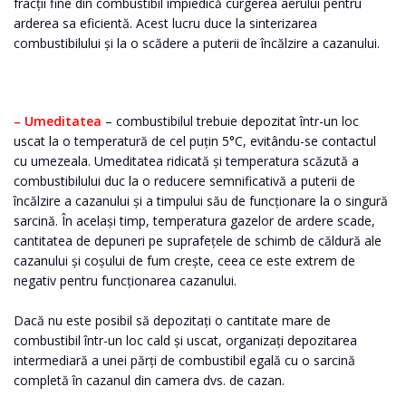
fracții fine din combustibil împiedică curgerea aerului pentru
arderea sa eficientă. Acest lucru duce la sinterizarea
combustibilului și la o scădere a puterii de încălzire a cazanului.
– Umeditatea
– combustibilul trebuie depozitat într-un loc
uscat la o temperatură de cel puțin 5°C, evitându-se contactul
cu umezeala. Umeditatea ridicată și temperatura scăzută a
combustibilului duc la o reducere semnificativă a puterii de
încălzire a cazanului și a timpului său de funcționare la o singură
sarcină. În același timp, temperatura gazelor de ardere scade,
cantitatea de depuneri pe suprafețele de schimb de căldură ale
cazanului și coșului de fum crește, ceea ce este extrem de
negativ pentru funcționarea cazanului.
Dacă nu este posibil să depozitați o cantitate mare de
combustibil într-un loc cald și uscat, organizați depozitarea
intermediară a unei părți de combustibil egală cu o sarcină
completă în cazanul din camera dvs. de cazan.