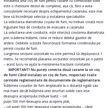
Instalarea unui coș de fum pentru cazane cu combustibil solid
este o chestiune destul de complexă, așa că, fără a avea
cunoștințele necesare despre echipamentul cazanului, este mai
bine să încredințați selecția și instalarea specialiștilor.
La selectarea diametrului coșului de fum, nu trebuie creată nicio
îngustare față de conducta de evacuare a cazanului.
La selectarea unei conducte, este interzisă creșterea diametrului
prin scăderea înălțimii, ceea ce reduce debitul gazelor de
ardere. Debitele scăzute favorizează formarea condensului pe
pereții coșului de fum.
Lungimea secțiunii orizontale nu este permisă să depășească 1
metru. Se recomandă plasarea secțiunilor orizontale pe o pantă
– acest lucru va ajuta la menținerea tracțiunii constante.
IMPORTANT! Nu puteți conecta două cazane la un coș
de fum!
Când instalați un coș de fum, respectați toate
cerințele reglementate de documentele de reglementare.
Înălțimea coșurilor de fum amplasate la o distanță egală sau
mai mare decât înălțimea unei structuri solide care iese
deasupra acoperișului trebuie luată: – cel
puțin 500 mm deasupra unui acoperiș plat;
– cel puțin 500 mm deasupra coamei acoperișului – când