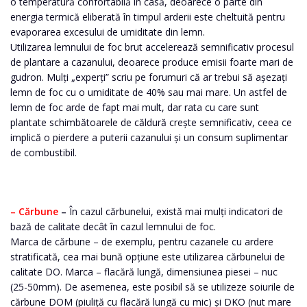
o temperatură confortabilă în casă, deoarece o parte din
energia termică eliberată în timpul arderii este cheltuită pentru
evaporarea excesului de umiditate din lemn.
Utilizarea lemnului de foc brut accelerează semnificativ procesul
de plantare a cazanului, deoarece produce emisii foarte mari de
gudron. Mulți „experți” scriu pe forumuri că ar trebui să așezați
lemn de foc cu o umiditate de 40% sau mai mare. Un astfel de
lemn de foc arde de fapt mai mult, dar rata cu care sunt
plantate schimbătoarele de căldură crește semnificativ, ceea ce
implică o pierdere a puterii cazanului și un consum suplimentar
de combustibil.
– Cărbune
–
În cazul cărbunelui, există mai mulți indicatori de
bază de calitate decât în ​​cazul lemnului de foc.
Marca de cărbune – de exemplu, pentru cazanele cu ardere
stratificată, cea mai bună opțiune este utilizarea cărbunelui de
calitate DO. Marca – flacără lungă, dimensiunea piesei – nuc
(25-50mm). De asemenea, este posibil să se utilizeze soiurile de
cărbune DOM (piuliță cu flacără lungă cu mic) și DKO (nut mare