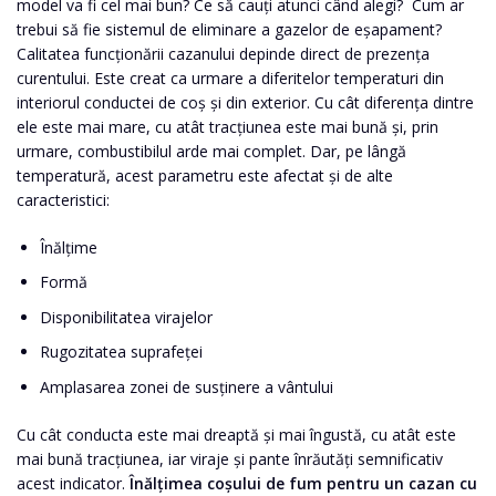
model va fi cel mai bun? Ce să cauți atunci când alegi? Cum ar
trebui să fie sistemul de eliminare a gazelor de eșapament?
Calitatea funcționării cazanului depinde direct de prezența
curentului. Este creat ca urmare a diferitelor temperaturi din
interiorul conductei de coș și din exterior. Cu cât diferența dintre
ele este mai mare, cu atât tracțiunea este mai bună și, prin
urmare, combustibilul arde mai complet. Dar, pe lângă
temperatură, acest parametru este afectat și de alte
caracteristici:
Înălţime
Formă
Disponibilitatea virajelor
Rugozitatea suprafeței
Amplasarea zonei de susținere a vântului
Cu cât conducta este mai dreaptă și mai îngustă, cu atât este
mai bună tracțiunea, iar viraje și pante înrăutăți semnificativ
acest indicator.
Înălțimea coșului de fum pentru un cazan cu