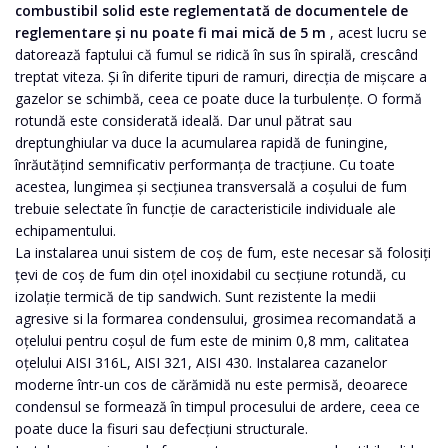
combustibil solid este reglementată de documentele de
reglementare și nu poate fi mai mică de 5 m
, acest lucru se
datorează faptului că fumul se ridică în sus în spirală, crescând
treptat viteza. Și în diferite tipuri de ramuri, direcția de mișcare a
gazelor se schimbă, ceea ce poate duce la turbulențe. O formă
rotundă este considerată ideală. Dar unul pătrat sau
dreptunghiular va duce la acumularea rapidă de funingine,
înrăutățind semnificativ performanța de tracțiune. Cu toate
acestea, lungimea și secțiunea transversală a coșului de fum
trebuie selectate în funcție de caracteristicile individuale ale
echipamentului.
La instalarea unui sistem de coș de fum, este necesar să folosiți
țevi de coș de fum din oțel inoxidabil cu secțiune rotundă, cu
izolație termică de tip sandwich. Sunt rezistente la medii
agresive si la formarea condensului, grosimea recomandată a
oțelului pentru coșul de fum este de minim 0,8 mm, calitatea
oțelului AISI 316L, AISI 321, AISI 430. Instalarea cazanelor
moderne într-un cos de cărămidă nu este permisă, deoarece
condensul se formează în timpul procesului de ardere, ceea ce
poate duce la fisuri sau defecțiuni structurale.