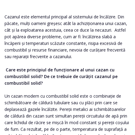
Cazanul este elementul principal al sistemului de încălzire. Din
păcate, mulți oameni greșesc atât la achiziționarea unui cazan,
cât și la exploatarea acestuia, ceea ce duce la necazuri. Astfel
pot apărea diverse probleme, cum ar fi: încălzirea slabă a
încăperii și temperaturi scăzute constante, risipa excesivă de
combustibil și resurse financiare, nevoia de curățare frecventă
sau reparații frecvente a cazanului.
Care este principiul de funcționare al unui cazan cu
combustibil solid? De ce trebuie de curățit cazanul pe
combustibil solid?
Un cazan modern cu combustibil solid este o combinație de
schimbătoare de căldură tubulare sau cu plăci prin care se
deplasează gazele încălzite. Pereții metalici ai schimbătoarelor
de căldură din cazan sunt simultan pereții circuitului de apă prin
care lichidul de răcire se mișcă în mod constant și pereții coșului
de fum. Ca rezultat, pe de o parte, temperatura de suprafață a