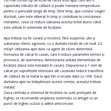
Cel mai comun tip de lichid de răcire este apa, care are o
capacitate ridicată de căldură și poate menține temperatura
pentru o perioadă lungă de timp. Între timp, apa conține oxigen
dizolvat, care este eliberat în timp și contribuie la coroziunea
metalelor, ceea ce reduce valoarea acestui lichid atunci când
este utilizat în sistemele de încălzire.
Apa trebuie sa fie curată și incoloră, fără suspensii, ulei și
substanțe chimic agresive, cu o duritate totală de cel mult 2,0
mEq/l. Utilizarea apei dure ca agent de răcire determină
formarea de calcar în cazan, care îi reduce parametrii termici și
provoacă, de asemenea, deteriorarea unității elementului de
încălzire (dacă este instalată în cazan). Depunerea a 1 mm de
calcar pe suprafețele interioare ale cazanului reduce transferul
de căldură de la metal la apă într-o locație dată cu 10%. Dacă
duritatea apei nu îndeplinește aceste cerințe, aceasta trebuie
tratată.
Daca centrala și sistemul de încălzire nu sunt protejate de
îngheț, se recomandă umplerea sistemului cu antigel cu un
punct de îngheț scăzut și aditivi anticorozivi.