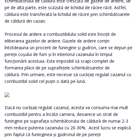
schimbătorului de căldură este crescută de gazele de ardere, iar
pe de altă parte, este scăzută de lichidul de răcire răcit. Astfel,
căldura este transferată la lichidul de răcire prin schimbătoarele
de căldură din cazan.
Procesul de ardere a combustibilului solid este însoțit de
eliberarea gazelor de ardere. Gazele de ardere conțin
întotdeauna un procent de funingine și gudron, care se depun pe
pereții coșului de fum și în interiorul cazanului în timpul
funcționării acestuia. Este imposibil să scapi complet de
formarea plăcii de pe suprafețele schimbătoarelor de
căldură. Prin urmare, este necesar să curățați regulat cazanul cu
combustibil solid cel puțin o dată pe lună.
Dacă nu curățați regulat cazanul, acesta va consuma mai mult
combustibil pentru a încălzi camera, deoarece un strat de
funingine pe suprafața schimbătorului de căldură de numai 2-3
mm reduce puterea cazanului cu 20-30%. Acest lucru se explică
prin faptul că funinginea și gudronul de pe pereții