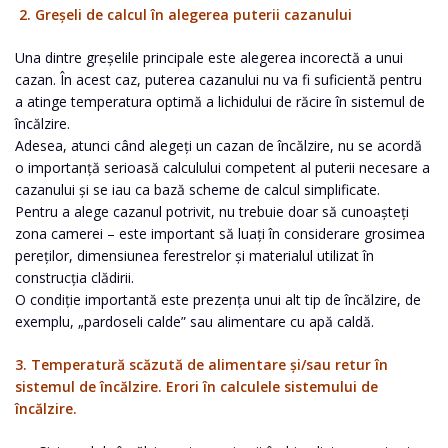
2. Greșeli de calcul în alegerea puterii cazanului
Una dintre greșelile principale este alegerea incorectă a unui
cazan. În acest caz, puterea cazanului nu va fi suficientă pentru
a atinge temperatura optimă a lichidului de răcire în sistemul de
încălzire.
Adesea, atunci când alegeți un cazan de încălzire, nu se acordă
o importanță serioasă calculului competent al puterii necesare a
cazanului și se iau ca bază scheme de calcul simplificate.
Pentru a alege cazanul potrivit, nu trebuie doar să cunoașteți
zona camerei – este important să luați în considerare grosimea
pereților, dimensiunea ferestrelor și materialul utilizat în
construcția clădirii.
O condiție importantă este prezența unui alt tip de încălzire, de
exemplu, „pardoseli calde” sau alimentare cu apă caldă.
3. Temperatură scăzută de alimentare și/sau retur în
sistemul de încălzire. Erori în calculele sistemului de
încălzire.