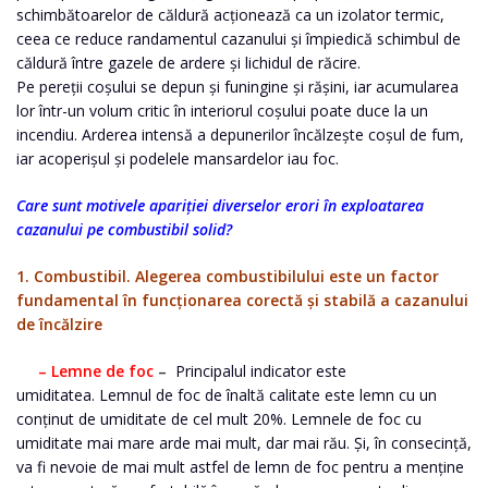
schimbătoarelor de căldură acționează ca un izolator termic,
ceea ce reduce randamentul cazanului și împiedică schimbul de
căldură între gazele de ardere și lichidul de răcire.
Pe pereții coșului se depun și funingine și rășini, iar acumularea
lor într-un volum critic în interiorul coșului poate duce la un
incendiu. Arderea intensă a depunerilor încălzește coșul de fum,
iar acoperișul și podelele mansardelor iau foc.
Care sunt motivele apariției diverselor erori în exploatarea
cazanului pe combustibil solid?
1. Combustibil. Alegerea combustibilului este un factor
fundamental în funcționarea corectă și stabilă a cazanului
de încălzire
– Lemne de foc
–
Principalul indicator este
umiditatea. Lemnul de foc de înaltă calitate este lemn cu un
conținut de umiditate de cel mult 20%. Lemnele de foc cu
umiditate mai mare arde mai mult, dar mai rău. Și, în consecință,
va fi nevoie de mai mult astfel de lemn de foc pentru a menține