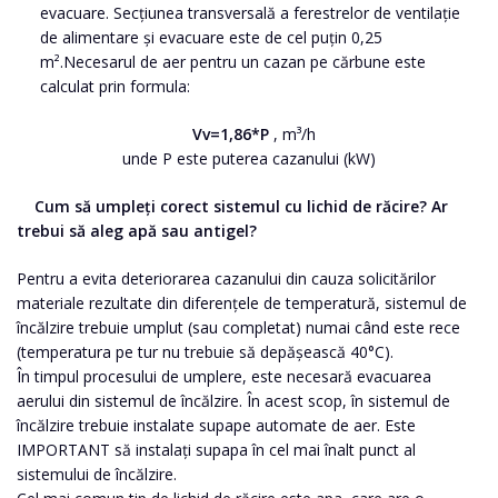
evacuare. Secțiunea transversală a ferestrelor de ventilație
de alimentare și evacuare este de cel puțin 0,25
m².Necesarul de aer pentru un cazan pe cărbune este
calculat prin formula:
Vv=1,86*P
, m³/h
unde P este puterea cazanului (kW)
Cum să umpleți corect sistemul cu lichid de răcire? Ar
trebui să aleg apă sau antigel?
Pentru a evita deteriorarea cazanului din cauza solicitărilor
materiale rezultate din diferențele de temperatură, sistemul de
încălzire trebuie umplut (sau completat) numai când este rece
(temperatura pe tur nu trebuie să depășească 40°C).
În timpul procesului de umplere, este necesară evacuarea
aerului din sistemul de încălzire. În acest scop, în sistemul de
încălzire trebuie instalate supape automate de aer. Este
IMPORTANT să instalați supapa în cel mai înalt punct al
sistemului de încălzire.